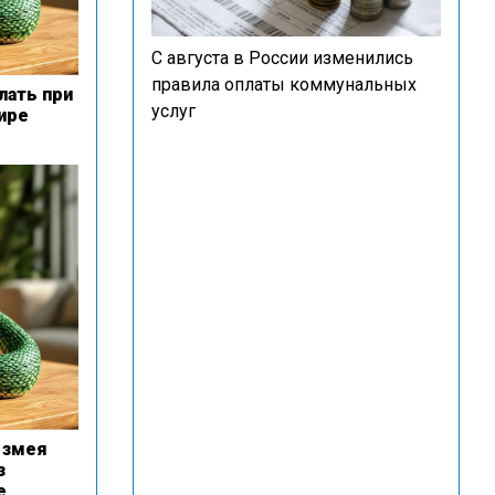
С августа в России изменились
правила оплаты коммунальных
лать при
услуг
ире
 змея
з
е