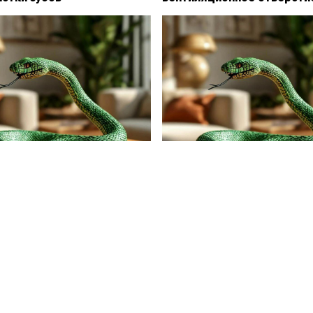
из России в Таиланде
В жилом доме питон длин
ею в бассейне отеля
метра прорвал крышу и упа
семью