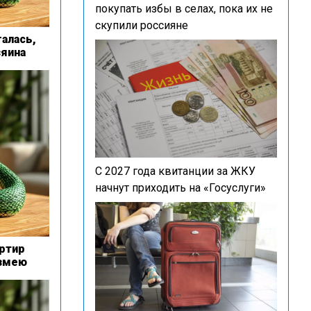
покупать избы в селах, пока их не
скупили россияне
алась,
зяина
С 2027 года квитанции за ЖКУ
начнут приходить на «Госуслуги»
артир
 змею