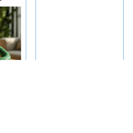
ой три
л на