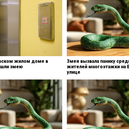
вском жилом доме в
Змея вызвала панику сред
ашли змею
жителей многоэтажки на 
улице