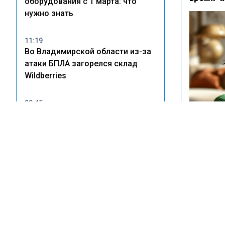
оборудования с 1 марта: что
нужно знать
11:19
Во Владимирской области из-за
атаки БПЛА загорелся склад
Wildberries
20:45
В Тольятти владельцам
незаконных врезок в
водопровод грозят крупные
Туристы 
штрафы
нашли зм
14:22
Wildberries рассказала о
пострадавших после атак БПЛА
на склады