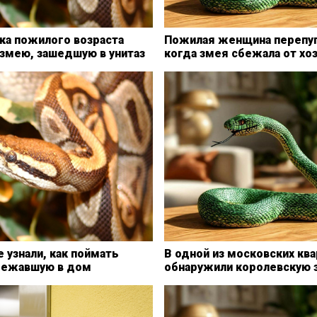
ка пожилого возраста
Пожилая женщина перепуг
 змею, зашедшую в унитаз
когда змея сбежала от хо
 узнали, как поймать
В одной из московских кв
бежавшую в дом
обнаружили королевскую