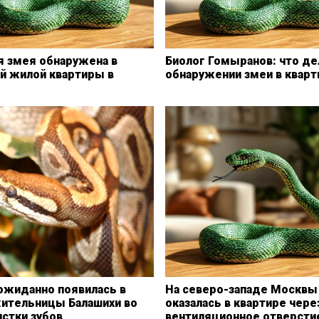
я змея обнаружена в
Биолог Гомыранов: что де
й жилой квартиры в
обнаружении змеи в кварт
ожиданно появилась в
На северо-западе Москвы
жительницы Балашихи во
оказалась в квартире чере
стки зубов
вентиляционное отверсти