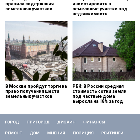
правила содержания
инвестировать в
земельных участков
земельные участки под
недвижимость
В Москве пройдут торги на
РБК: В России средняя
право получения шести
стоимость сотки земли
земельных участков
под частные дома
выросла на 18% за год
ГОРОД
ПРИГОРОД
ДИЗАЙН
ФИНАНСЫ
РЕМОНТ
ДОМ
МНЕНИЯ
ПОЗИЦИЯ
РЕЙТИНГИ