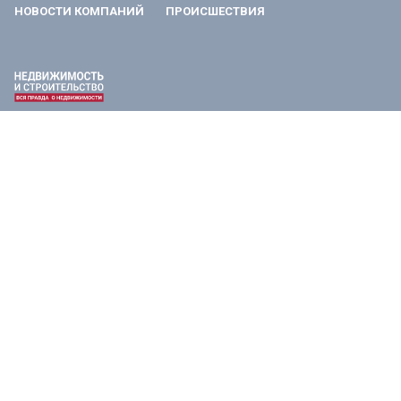
НОВОСТИ КОМПАНИЙ
ПРОИСШЕСТВИЯ
Главный редактор: Антон Алексеевич Коваль.
Шеф-редактор: Иван Олегович Чечушкин.
Телефон редакции: +7 495 795-53-05
101000 г. Москва, Потаповский переулок, 16/5с1
E-mail:
info@estatemedia.ru
Реклама, спецпроекты и иное сотрудничество:
Игорь Дбар (Руководитель отдела продаж)
Email:
i.dbar@osnmedia.ru
Телефон:
+7 909 936-02-90
Сетевое издание Информационное агентство "Недвижимость и
строительство" зарегистрировано Роскомнадзором 27.11.2023,
реестровая запись ЭЛ № ФС77-86267.
Учредитель: Автономная некоммерческая организация содействия
информированию и просвещению населения «Медиахолдинг