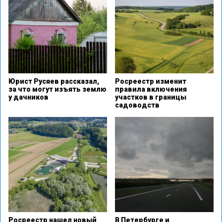
Юрист Русяев рассказал,
Росреестр изменит
за что могут изъять землю
правила включения
у дачников
участков в границы
садоводств
Росреестр нашел новый
В Петербурге и