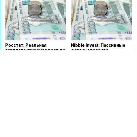
Росстат: Реальная
Nibble Invest: Пассивные
зарплата ускорила рост до
доходы россиян
12,9% в марте 2024 года
достигают 20 тысяч
рублей в месяц
«Авито. Работа»: Средняя
Средний размер
зарплата в Новосибирске
потребительского