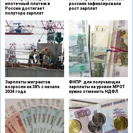
ипотечный платеж в
россиян зафиксировали
России достигает
рост зарплат
полутора зарплат
Зарплаты мигрантов
ФНПР: для получающих
возросли на 38% с начала
зарплаты на уровне МРОТ
2024 года
нужно отменить НДФЛ