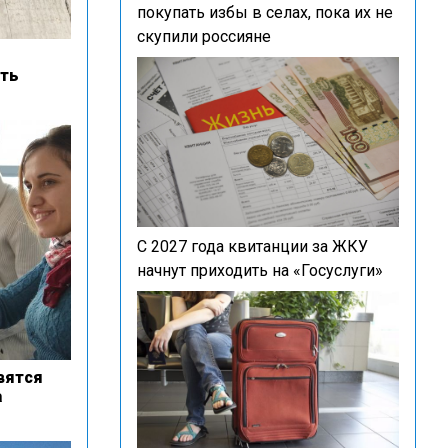
покупать избы в селах, пока их не
скупили россияне
ать
С 2027 года квитанции за ЖКУ
начнут приходить на «Госуслуги»
вятся
а