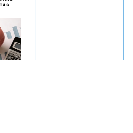
ти с
ть