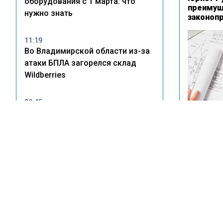
оборудования с 1 марта: что
преимущ
нужно знать
законоп
11:19
Во Владимирской области из-за
атаки БПЛА загорелся склад
Wildberries
20:45
В Тольятти владельцам
незаконных врезок в
водопровод грозят крупные
штрафы
В строи
облачная
14:22
2025 год
Wildberries рассказала о
пострадавших после атак БПЛА
на склады