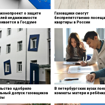
аконопроект о защите
Газовщики смогут
елей недвижимости
беспрепятственно посещ
ривается в Госдуме
квартиры в России
льство одобрило
В петербургских вузах поя
льный допуск газовщиков
комнаты матери и ребёнк
иры