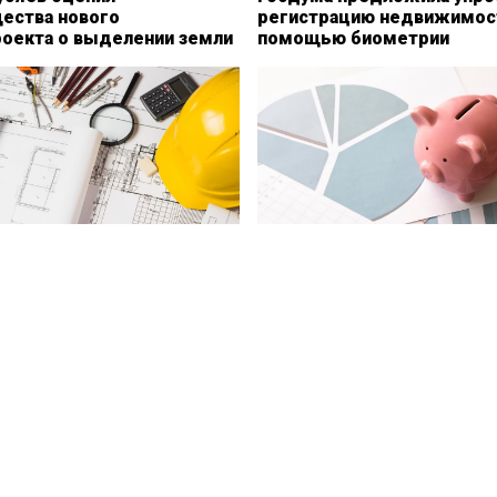
ества нового
регистрацию недвижимос
роекта о выделении земли
помощью биометрии
тельстве появится
ЦБ предложил тестирова
 база типовых решений к
финансовую грамотность
у
ипотечных заемщиков