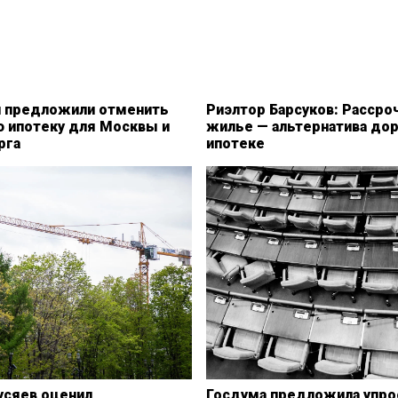
и предложили отменить
Риэлтор Барсуков: Рассроч
ю ипотеку для Москвы и
жилье — альтернатива до
рга
ипотеке
усяев оценил
Госдума предложила упро