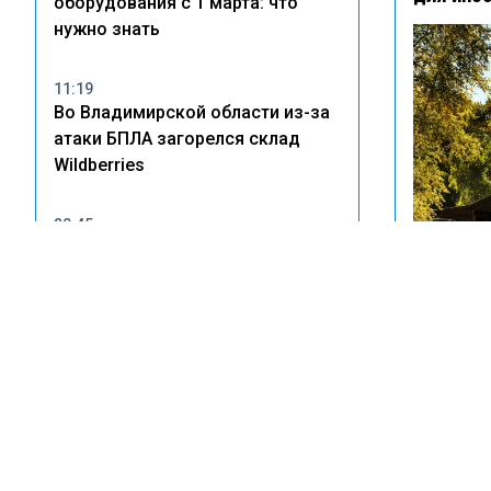
оборудования с 1 марта: что
нужно знать
11:19
Во Владимирской области из-за
атаки БПЛА загорелся склад
Wildberries
20:45
В Тольятти владельцам
незаконных врезок в
водопровод грозят крупные
Новосиби
штрафы
дачников
из-за шу
14:22
Wildberries рассказала о
пострадавших после атак БПЛА
на склады