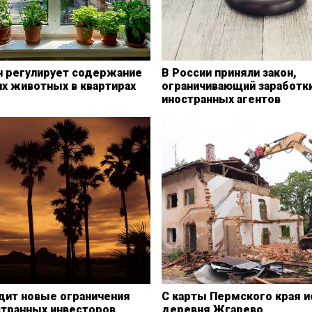
н регулирует содержание
В России приняли закон,
х животных в квартирах
ограничивающий заработк
иностранных агентов
одит новые ограничения
С карты Пермского края и
странных инвесторов
деревня Жгарево