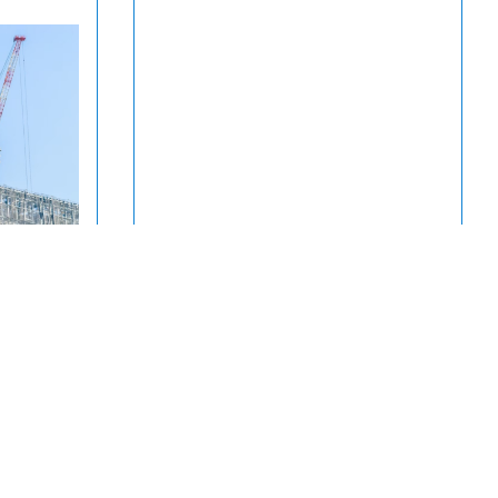
ла
енную