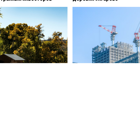
рский суд отклонил иск
В России ужесточат прави
 о запрете косить газон
компенсаций за некачеств
ма
отделку жилья