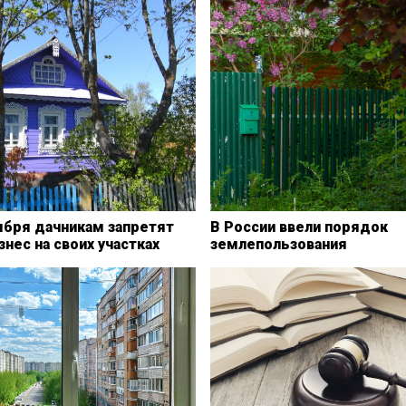
ября дачникам запретят
В России ввели порядок
знес на своих участках
землепользования