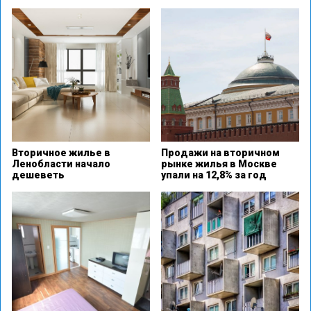
Вторичное жилье в
Продажи на вторичном
Ленобласти начало
рынке жилья в Москве
дешеветь
упали на 12,8% за год