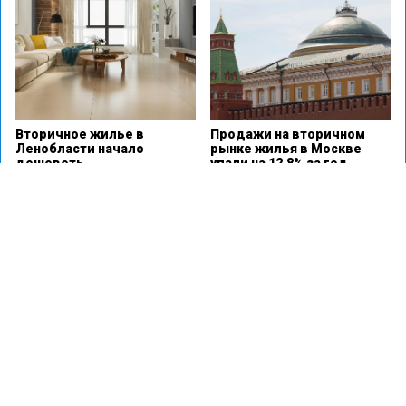
Вторичное жилье в
Продажи на вторичном
Ленобласти начало
рынке жилья в Москве
дешеветь
упали на 12,8% за год
Доля ипотеки на
В каждом третьем
вторичное жилье в РФ
регионе России
превысила 50% впервые
подешевело жилье на