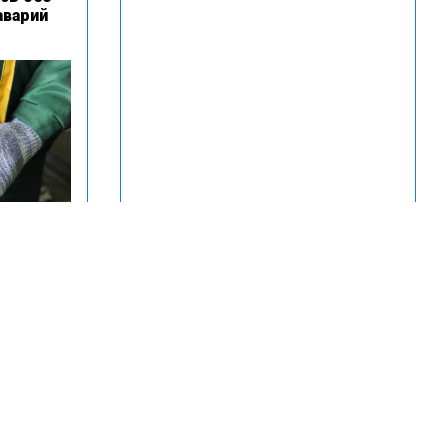
аварий
 как
горячую