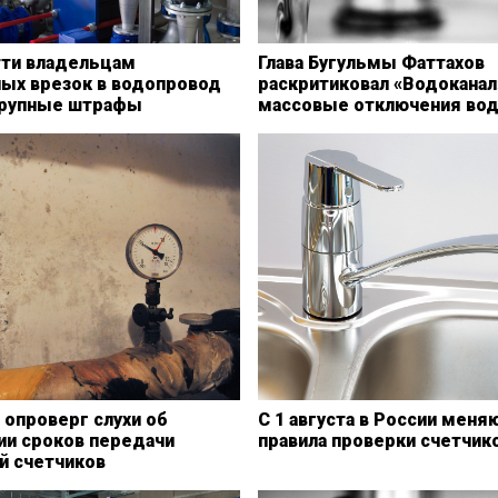
тти владельцам
Глава Бугульмы Фаттахов
ных врезок в водопровод
раскритиковал «Водоканал
крупные штрафы
массовые отключения во
 опроверг слухи об
С 1 августа в России меня
ии сроков передачи
правила проверки счетчик
й счетчиков