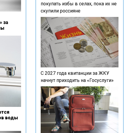
покупать избы в селах, пока их не
скупили россияне
» за
ды
С 2027 года квитанции за ЖКУ
начнут приходить на «Госуслуги»
ются
ов воды