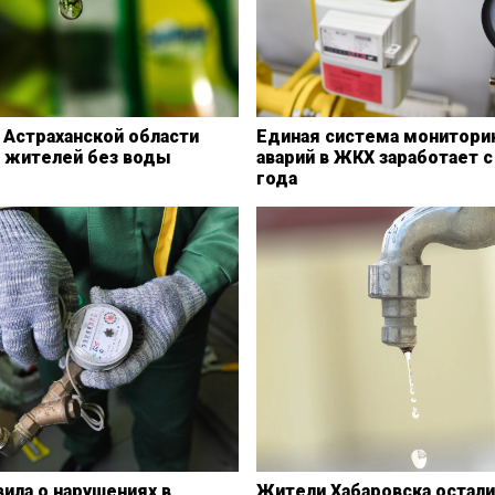
 Астраханской области
Единая система монитори
а жителей без воды
аварий в ЖКХ заработает с
года
ила о нарушениях в
Жители Хабаровска остали