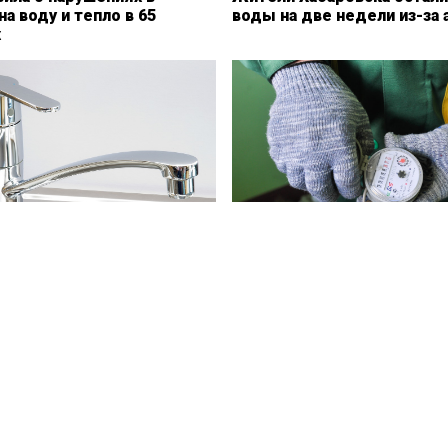
на воду и тепло в 65
воды на две недели из-за 
х
 в центре Кургана
Юрист Балдина рассказала,
о отключат горячую воду в
добиться перерасчета за 
х
воду