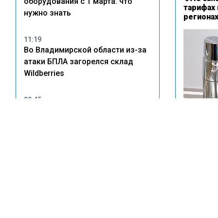
оборудования с 1 марта: что
тарифах 
нужно знать
региона
11:19
Во Владимирской области из-за
атаки БПЛА загорелся склад
Wildberries
20:45
В Тольятти владельцам
незаконных врезок в
водопровод грозят крупные
штрафы
С 1 июня
досрочн
14:22
17 дома
Wildberries рассказала о
пострадавших после атак БПЛА
на склады