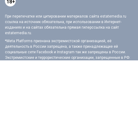
18+
При перепечатке или цитировании материалов сайта estatemedia.ru
ссылка на источник обязательна, при использовании в Интернет-
изданиях и на сайтах обязательна прямая гиперссылка на сайт
estatemedia.ru.
*Meta Platforms признана экстремистской организацией, её
деятельность в России запрещена, а также принадлежащие ей
социальные сети Facebook и Instagram так же запрещены в России.
Экстремистские и террористические организации, запрещенные в РФ:
«АУЕ», «Правый сектор», «Украинская повстанческая армия», «ИГИЛ»
(ИГ, Исламское государство), «Аль-Каида», «УНА-УНСО», «Меджлис
крымско-татарского народа», «Свидетели Иеговы», «Азов», «Движение
Талибан», «Исламская группа», «Добровольчий рух», «Чёрный комитет»,
«Мужское государство», «Штабы Навального» и другие. Перечень
иноагентов: Галкин, Моргенштерн, Дудь, Невзоров, Макаревич, Гордон,
Мирон Фёдоров (Оксимирон), Смольянинов, Монеточка (Елизавета
Гардымова), ФБК, Навальный, Голос Америки, Дождь, Медуза,
Верзилов, Толоконникова, Понасенков, Пивоваров, Быков, Шац,
Глуховский, Долин, Троицкий, Земфира, Гудков, Варламов, Прусикин и
другие. Полный перечень лиц и организаций, находящихся под
судебным запретом в России, можно найти на сайте Минюста РФ.