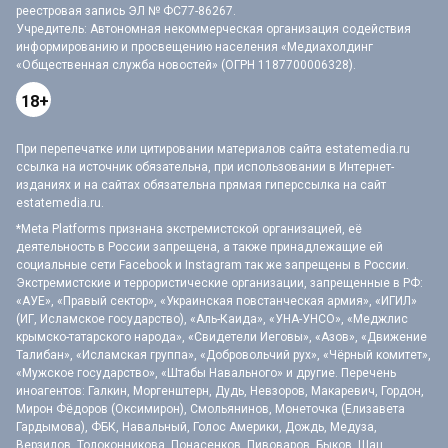
реестровая запись ЭЛ № ФС77-86267.
Учредитель: Автономная некоммерческая организация содействия
информированию и просвещению населения «Медиахолдинг
«Общественная служба новостей» (ОГРН 1187700006328).
18+
При перепечатке или цитировании материалов сайта estatemedia.ru
ссылка на источник обязательна, при использовании в Интернет-
изданиях и на сайтах обязательна прямая гиперссылка на сайт
estatemedia.ru.
*Meta Platforms признана экстремистской организацией, её
деятельность в России запрещена, а также принадлежащие ей
социальные сети Facebook и Instagram так же запрещены в России.
Экстремистские и террористические организации, запрещенные в РФ:
«АУЕ», «Правый сектор», «Украинская повстанческая армия», «ИГИЛ»
(ИГ, Исламское государство), «Аль-Каида», «УНА-УНСО», «Меджлис
крымско-татарского народа», «Свидетели Иеговы», «Азов», «Движение
Талибан», «Исламская группа», «Добровольчий рух», «Чёрный комитет»,
«Мужское государство», «Штабы Навального» и другие. Перечень
иноагентов: Галкин, Моргенштерн, Дудь, Невзоров, Макаревич, Гордон,
Мирон Фёдоров (Оксимирон), Смольянинов, Монеточка (Елизавета
Гардымова), ФБК, Навальный, Голос Америки, Дождь, Медуза,
Верзилов, Толоконникова, Понасенков, Пивоваров, Быков, Шац,