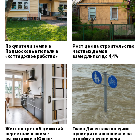
Покупатели земли в
Рост цен на строительство
Подмосковье попали в
частных домов
«коттеджное рабство»
замедлился до 4,4%
Жители трех общежитий
Глава Дагестана поручил
переехали в новые
проверить чиновников за
пятиэтажки в Южно-
стройку в русле реки