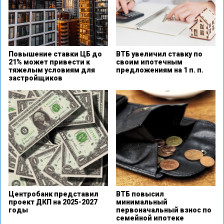
Повышение ставки ЦБ до
ВТБ увеличил ставку по
21% может привести к
своим ипотечным
тяжелым условиям для
предложениям на 1 п. п.
застройщиков
Центробанк представил
ВТБ повысил
проект ДКП на 2025-2027
минимальный
годы
первоначальный взнос по
семейной ипотеке