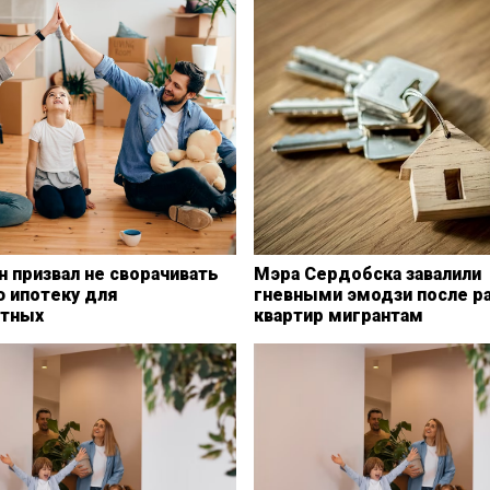
 призвал не сворачивать
Мэра Сердобска завалили
ю ипотеку для
гневными эмодзи после р
тных
квартир мигрантам