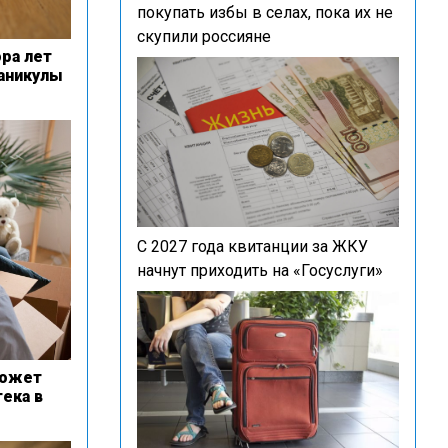
покупать избы в селах, пока их не
скупили россияне
ра лет
аникулы
С 2027 года квитанции за ЖКУ
начнут приходить на «Госуслуги»
может
ека в