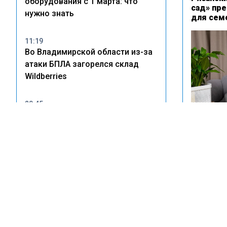
оборудования с 1 марта: что
сад» пр
нужно знать
для сем
11:19
Во Владимирской области из-за
атаки БПЛА загорелся склад
Wildberries
20:45
В Тольятти владельцам
незаконных врезок в
водопровод грозят крупные
штрафы
В России
ипотеку
14:22
Wildberries рассказала о
пострадавших после атак БПЛА
на склады