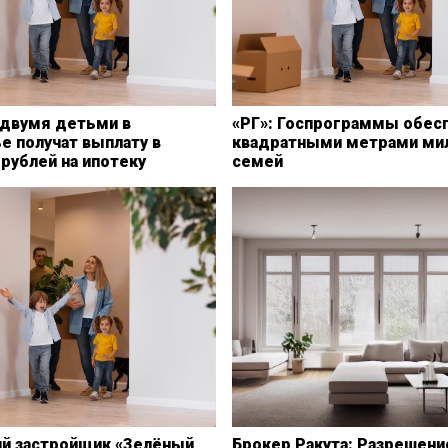
 двумя детьми в
«РГ»: Госпрограммы обес
е получат выплату в
квадратными метрами ми
рублей на ипотеку
семей
ий застройщик «Зелёный
Брокер Ракута: Разрешени