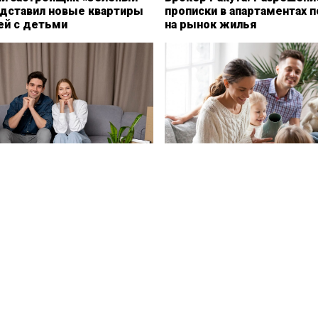
едставил новые квартиры
прописки в апартаментах 
ей с детьми
на рынок жилья
 могут ввести льготную
В Челябинске аренда для 
 для будущих родителей
детьми стала более попул