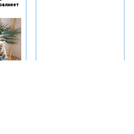
повлияет
семей с
ярной