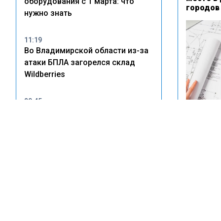
оборудования с 1 марта: что
городов
нужно знать
11:19
Во Владимирской области из-за
атаки БПЛА загорелся склад
Wildberries
20:45
В Тольятти владельцам
незаконных врезок в
водопровод грозят крупные
штрафы
Ефимов:
сталкива
тысяч к
14:22
Wildberries рассказала о
пострадавших после атак БПЛА
на склады