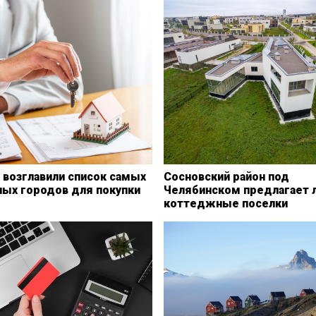
возглавили список самых
Сосновский район под
ных городов для покупки
Челябинском предлагает 
коттеджные поселки