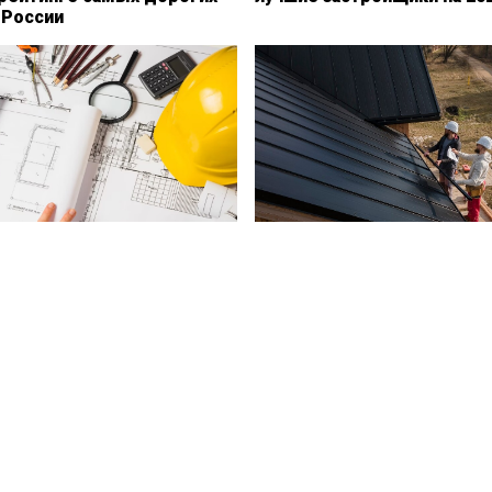
 России
 Столичное строительство
Программисты и брокеры
ется с нехваткой 50-70
возглавили рейтинг
адров
высокооплачиваемых про
Петербурга