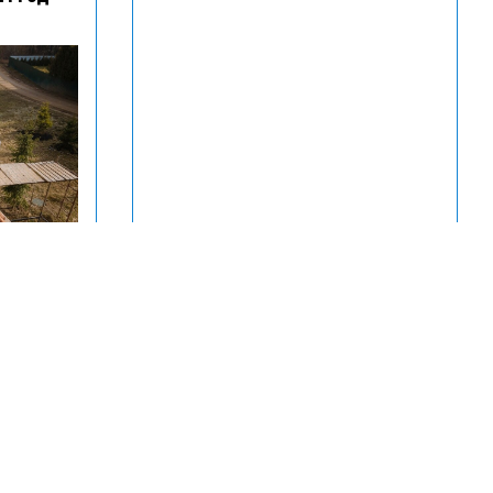
фессий