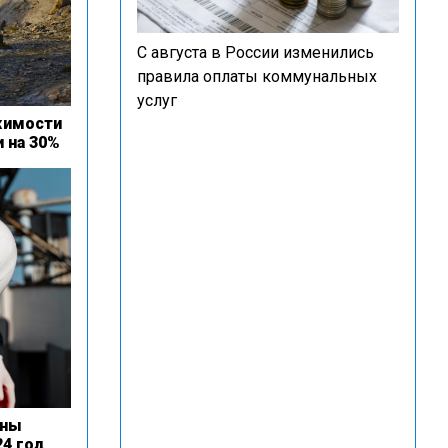
С августа в России изменились
правила оплаты коммунальных
услуг
жимости
и на 30%
ены
24 год