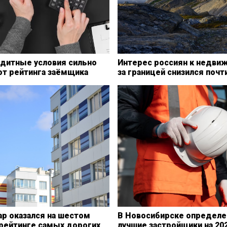
едитные условия сильно
Интерес россиян к недви
от рейтинга заёмщика
за границей снизился почт
ар оказался на шестом
В Новосибирске определ
 рейтинге самых дорогих
лучшие застройщики на 20