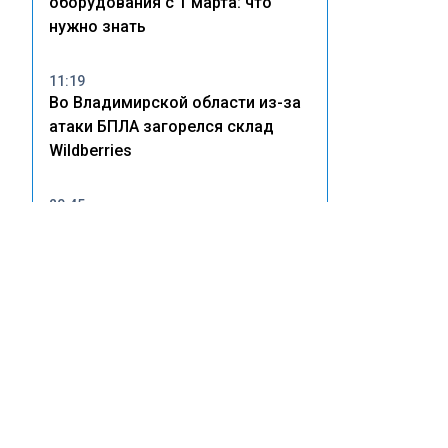
оборудования с 1 марта: что
нужно знать
11:19
Во Владимирской области из-за
атаки БПЛА загорелся склад
Wildberries
20:45
В Тольятти владельцам
незаконных врезок в
водопровод грозят крупные
штрафы
14:22
Wildberries рассказала о
пострадавших после атак БПЛА
на склады