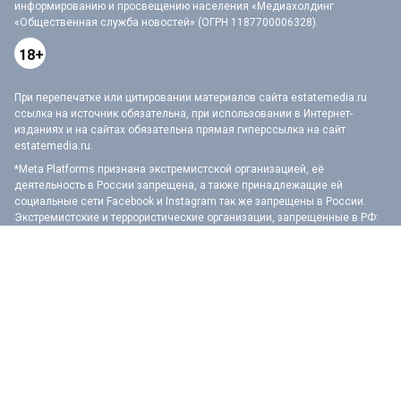
информированию и просвещению населения «Медиахолдинг
«Общественная служба новостей» (ОГРН 1187700006328).
18+
При перепечатке или цитировании материалов сайта estatemedia.ru
ссылка на источник обязательна, при использовании в Интернет-
изданиях и на сайтах обязательна прямая гиперссылка на сайт
estatemedia.ru.
*Meta Platforms признана экстремистской организацией, её
деятельность в России запрещена, а также принадлежащие ей
социальные сети Facebook и Instagram так же запрещены в России.
Экстремистские и террористические организации, запрещенные в РФ:
«АУЕ», «Правый сектор», «Украинская повстанческая армия», «ИГИЛ»
(ИГ, Исламское государство), «Аль-Каида», «УНА-УНСО», «Меджлис
крымско-татарского народа», «Свидетели Иеговы», «Азов», «Движение
Талибан», «Исламская группа», «Добровольчий рух», «Чёрный комитет»,
«Мужское государство», «Штабы Навального» и другие. Перечень
иноагентов: Галкин, Моргенштерн, Дудь, Невзоров, Макаревич, Гордон,
Мирон Фёдоров (Оксимирон), Смольянинов, Монеточка (Елизавета
Гардымова), ФБК, Навальный, Голос Америки, Дождь, Медуза,
Верзилов, Толоконникова, Понасенков, Пивоваров, Быков, Шац,
Глуховский, Долин, Троицкий, Земфира, Гудков, Варламов, Прусикин и
другие. Полный перечень лиц и организаций, находящихся под