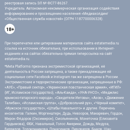
реестровая запись ЭЛ № ФС77-86267.
Учредитель: Автономная некоммерческая организация содействия
информированию и просвещению населения «Медиахолдинг
«Общественная служба новостей» (ОГРН 1187700006328).
18+
При перепечатке или цитировании материалов сайта estatemedia.ru
ссылка на источник обязательна, при использовании в Интернет-
изданиях и на сайтах обязательна прямая гиперссылка на сайт
estatemedia.ru.
*Meta Platforms признана экстремистской организацией, её
деятельность в России запрещена, а также принадлежащие ей
социальные сети Facebook и Instagram так же запрещены в России.
Экстремистские и террористические организации, запрещенные в РФ:
«АУЕ», «Правый сектор», «Украинская повстанческая армия», «ИГИЛ»
(ИГ, Исламское государство), «Аль-Каида», «УНА-УНСО», «Меджлис
крымско-татарского народа», «Свидетели Иеговы», «Азов», «Движение
Талибан», «Исламская группа», «Добровольчий рух», «Чёрный комитет»,
«Мужское государство», «Штабы Навального» и другие. Перечень
иноагентов: Галкин, Моргенштерн, Дудь, Невзоров, Макаревич, Гордон,
Мирон Фёдоров (Оксимирон), Смольянинов, Монеточка (Елизавета
Гардымова), ФБК, Навальный, Голос Америки, Дождь, Медуза,
Верзилов, Толоконникова, Понасенков, Пивоваров, Быков, Шац,