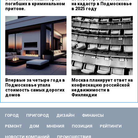
погибших в криминальном
на кадастр в Подмосковье
притоне.
в 2025 году
Впервые за четыре года в
Москва планирует ответ на
Подмосковье упала
конфискацию российской
стоимость самых дорогих
недвижимости в
домов
Финляндии
ГОРОД
ПРИГОРОД
ДИЗАЙН
ФИНАНСЫ
РЕМОНТ
ДОМ
МНЕНИЯ
ПОЗИЦИЯ
РЕЙТИНГИ
НОВОСТИ КОМПАНИЙ
ПРОИСШЕСТВИЯ