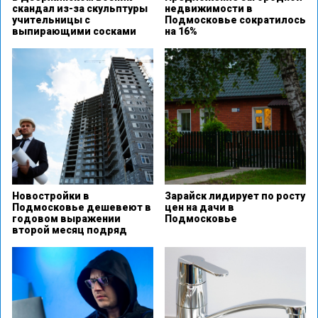
скандал из-за скульптуры
недвижимости в
учительницы с
Подмосковье сократилось
выпирающими сосками
на 16%
Новостройки в
Зарайск лидирует по росту
Подмосковье дешевеют в
цен на дачи в
годовом выражении
Подмосковье
второй месяц подряд