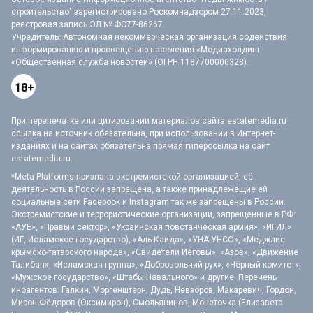
строительство" зарегистрировано Роскомнадзором 27.11.2023,
реестровая запись ЭЛ № ФС77-86267.
Учредитель: Автономная некоммерческая организация содействия
информированию и просвещению населения «Медиахолдинг
«Общественная служба новостей» (ОГРН 1187700006328).
18+
При перепечатке или цитировании материалов сайта estatemedia.ru
ссылка на источник обязательна, при использовании в Интернет-
изданиях и на сайтах обязательна прямая гиперссылка на сайт
estatemedia.ru.
*Meta Platforms признана экстремистской организацией, её
деятельность в России запрещена, а также принадлежащие ей
социальные сети Facebook и Instagram так же запрещены в России.
Экстремистские и террористические организации, запрещенные в РФ:
«АУЕ», «Правый сектор», «Украинская повстанческая армия», «ИГИЛ»
(ИГ, Исламское государство), «Аль-Каида», «УНА-УНСО», «Меджлис
крымско-татарского народа», «Свидетели Иеговы», «Азов», «Движение
Талибан», «Исламская группа», «Добровольчий рух», «Чёрный комитет»,
«Мужское государство», «Штабы Навального» и другие. Перечень
иноагентов: Галкин, Моргенштерн, Дудь, Невзоров, Макаревич, Гордон,
Мирон Фёдоров (Оксимирон), Смольянинов, Монеточка (Елизавета