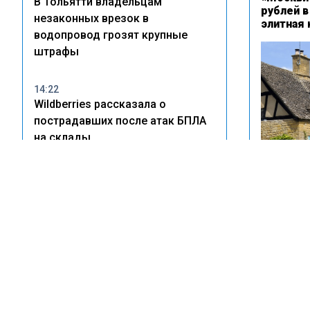
В Тольятти владельцам
рублей 
незаконных врезок в
элитная 
водопровод грозят крупные
штрафы
14:22
Wildberries рассказала о
пострадавших после атак БПЛА
на склады
10:55
Волгоград заволокло дымом
после атаки БПЛА — жителей
Особняк 
просят закрыть окна
выставле
млн руб
20:17
ФНС разъяснила порядок уплаты
налогов при сдаче жилья в
аренду