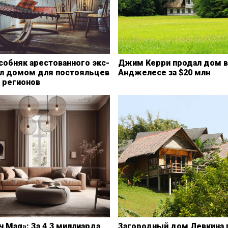
собняк арестованного экс-
Джим Керри продал дом в
ал домом для постояльцев
Анджелесе за $20 млн
 регионов
 Mag»: За 4,3 миллиарда
Загородный дом Левкина 