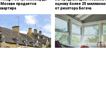
в Москве продается
оценку более 25 миллионо
квартира
от риэлтора Богача
XIX века в Ростове
Голову лошади обнаружили
н на продажу по цене 110
особняке на Сицилии
лей