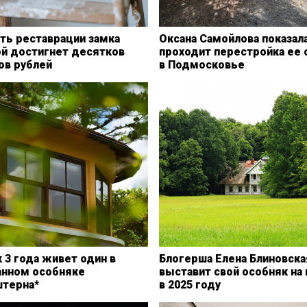
ть реставрации замка
Оксана Самойлова показала
ой достигнет десятков
проходит перестройка ее 
ов рублей
в Подмосковье
 3 года живет один в
Блогерша Елена Блиновска
анном особняке
выставит свой особняк на
терна*
в 2025 году