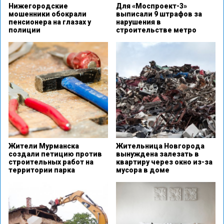
Нижегородские
Для «Моспроект-3»
мошенники обокрали
выписали 9 штрафов за
пенсионера на глазах у
нарушения в
полиции
строительстве метро
Жители Мурманска
Жительница Новгорода
создали петицию против
вынуждена залезать в
строительных работ на
квартиру через окно из-за
территории парка
мусора в доме