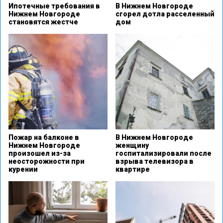
Ипотечные требования в
В Нижнем Новгороде
Нижнем Новгороде
сгорел дотла расселенный
становятся жестче
дом
Пожар на балконе в
В Нижнем Новгороде
Нижнем Новгороде
женщину
произошел из-за
госпитализировали после
неосторожности при
взрыва телевизора в
курении
квартире