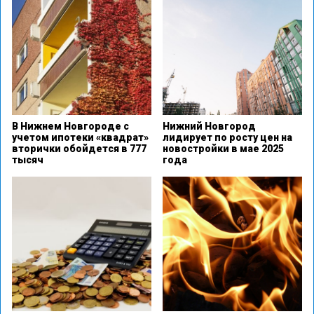
В Нижнем Новгороде с
Нижний Новгород
учетом ипотеки «квадрат»
лидирует по росту цен на
вторички обойдется в 777
новостройки в мае 2025
тысяч
года