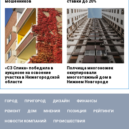
мошенников
ставки до 20%
«СЗ Спика» победила в
Полчища многоножек
аукционе на освоение
оккупировали
участка в Нижегородской
многоэтажный дом в
области
Нижнем Новгороде
ГОРОД
ПРИГОРОД
ДИЗАЙН
ФИНАНСЫ
РЕМОНТ
ДОМ
МНЕНИЯ
ПОЗИЦИЯ
РЕЙТИНГИ
НОВОСТИ КОМПАНИЙ
ПРОИСШЕСТВИЯ