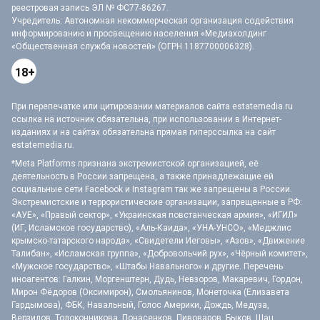
реестровая запись ЭЛ № ФС77-86267.
Учредитель: Автономная некоммерческая организация содействия
информированию и просвещению населения «Медиахолдинг
«Общественная служба новостей» (ОГРН 1187700006328).
18+
При перепечатке или цитировании материалов сайта estatemedia.ru
ссылка на источник обязательна, при использовании в Интернет-
изданиях и на сайтах обязательна прямая гиперссылка на сайт
estatemedia.ru.
*Meta Platforms признана экстремистской организацией, её
деятельность в России запрещена, а также принадлежащие ей
социальные сети Facebook и Instagram так же запрещены в России.
Экстремистские и террористические организации, запрещенные в РФ:
«АУЕ», «Правый сектор», «Украинская повстанческая армия», «ИГИЛ»
(ИГ, Исламское государство), «Аль-Каида», «УНА-УНСО», «Меджлис
крымско-татарского народа», «Свидетели Иеговы», «Азов», «Движение
Талибан», «Исламская группа», «Добровольчий рух», «Чёрный комитет»,
«Мужское государство», «Штабы Навального» и другие. Перечень
иноагентов: Галкин, Моргенштерн, Дудь, Невзоров, Макаревич, Гордон,
Мирон Фёдоров (Оксимирон), Смольянинов, Монеточка (Елизавета
Гардымова), ФБК, Навальный, Голос Америки, Дождь, Медуза,
Верзилов, Толоконникова, Понасенков, Пивоваров, Быков, Шац,