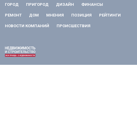
ГОРОД
ПРИГОРОД
ДИЗАЙН
ФИНАНСЫ
РЕМОНТ
ДОМ
МНЕНИЯ
ПОЗИЦИЯ
РЕЙТИНГИ
НОВОСТИ КОМПАНИЙ
ПРОИСШЕСТВИЯ
Главный редактор: Антон Алексеевич Коваль.
Шеф-редактор: Иван Олегович Чечушкин.
Телефон редакции: +7 495 795-53-05
101000 г. Москва, Потаповский переулок, 16/5с1
E-mail:
info@estatemedia.ru
Реклама, спецпроекты и иное сотрудничество:
Игорь Дбар (Руководитель отдела продаж)
Email:
i.dbar@osnmedia.ru
Телефон:
+7 909 936-02-90
Сетевое издание Информационное агентство "Недвижимость и