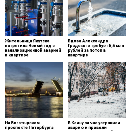
Жительница Якутска
Вдова Александра
встретила Новый год с
Градского требует 5,5 млн
канализационной аварией
рублей за потоп в
в квартире
квартире
На Богатырском
В Клину за час устранили
проспекте Петербурга
аварию и провели