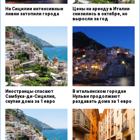
На Сицилии интенсивные
Цены на аренду в Италии
ливни затопили города
снизились в октябре, но
выросли за год
Иностранцы спасают
В итальянском городке
Самбука-ди-Сицилия,
Нульви продолжают
скупая дома за 1 евро
раздавать дома за 1 евро