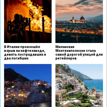
В Италии произошёл
Миланская
взрыв на нефтезаводе,
Монтенаполеоне стала
девять пострадавших и
самой дорогой улицей для
два погибших
ретейлеров