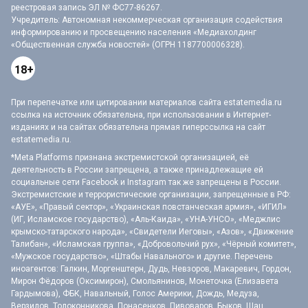
реестровая запись ЭЛ № ФС77-86267.
Учредитель: Автономная некоммерческая организация содействия
информированию и просвещению населения «Медиахолдинг
«Общественная служба новостей» (ОГРН 1187700006328).
18+
При перепечатке или цитировании материалов сайта estatemedia.ru
ссылка на источник обязательна, при использовании в Интернет-
изданиях и на сайтах обязательна прямая гиперссылка на сайт
estatemedia.ru.
*Meta Platforms признана экстремистской организацией, её
деятельность в России запрещена, а также принадлежащие ей
социальные сети Facebook и Instagram так же запрещены в России.
Экстремистские и террористические организации, запрещенные в РФ:
«АУЕ», «Правый сектор», «Украинская повстанческая армия», «ИГИЛ»
(ИГ, Исламское государство), «Аль-Каида», «УНА-УНСО», «Меджлис
крымско-татарского народа», «Свидетели Иеговы», «Азов», «Движение
Талибан», «Исламская группа», «Добровольчий рух», «Чёрный комитет»,
«Мужское государство», «Штабы Навального» и другие. Перечень
иноагентов: Галкин, Моргенштерн, Дудь, Невзоров, Макаревич, Гордон,
Мирон Фёдоров (Оксимирон), Смольянинов, Монеточка (Елизавета
Гардымова), ФБК, Навальный, Голос Америки, Дождь, Медуза,
Верзилов, Толоконникова, Понасенков, Пивоваров, Быков, Шац,