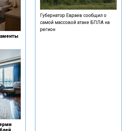
Губернатор Евраев сообщил о
самой массовой атаке БПЛА на
регион
таменты
Перми
ублей