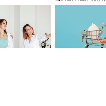
лианна Караулова стала
Минстрой сообщил о росте
бладательницей квартиры
жилье в большинстве рег
е Москвы
страны