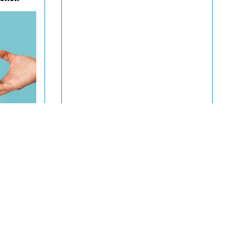
 цен на
ионов