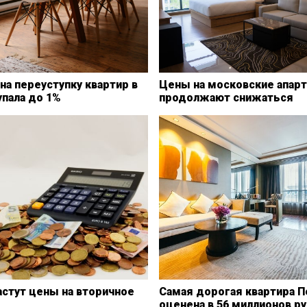
на переуступку квартир в
Цены на московские апар
упала до 1%
продолжают снижаться
астут цены на вторичное
Самая дорогая квартира 
оценена в 56 миллионов р