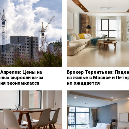
 Апрелев: Цены на
Брокер Терентьева: Паден
ны» выросли из-за
на жилье в Москве и Пете
вия экономкласса
не ожидается