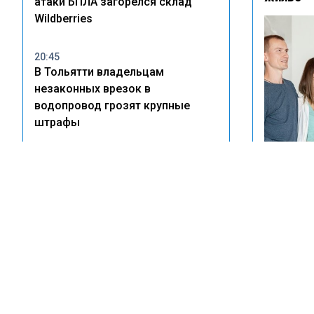
атаки БПЛА загорелся склад
Wildberries
20:45
В Тольятти владельцам
незаконных врезок в
водопровод грозят крупные
штрафы
14:22
Wildberries рассказала о
пострадавших после атак БПЛА
Певица Ю
на склады
новой о
в центр
10:55
Волгоград заволокло дымом
после атаки БПЛА — жителей
просят закрыть окна