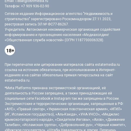
Email:
i.dbar@osnmedia.ru
Телефон:
+7 909 936-02-90
Сетевое издание Информационное агентство "Недвижимость и
строительство" зарегистрировано Роскомнадзором 27.11.2023,
реестровая запись ЭЛ № ФС77-86267.
Учредитель: Автономная некоммерческая организация содействия
информированию и просвещению населения «Медиахолдинг
«Общественная служба новостей» (ОГРН 1187700006328).
18+
При перепечатке или цитировании материалов сайта estatemedia.ru
ссылка на источник обязательна, при использовании в Интернет-
изданиях и на сайтах обязательна прямая гиперссылка на сайт
estatemedia.ru.
*Meta Platforms признана экстремистской организацией, её
деятельность в России запрещена, а также принадлежащие ей
социальные сети Facebook и Instagram так же запрещены в России.
Экстремистские и террористические организации, запрещенные в РФ:
«АУЕ», «Правый сектор», «Украинская повстанческая армия», «ИГИЛ»
(ИГ, Исламское государство), «Аль-Каида», «УНА-УНСО», «Меджлис
крымско-татарского народа», «Свидетели Иеговы», «Азов», «Движение
Талибан», «Исламская группа», «Добровольчий рух», «Чёрный комитет»,
«Мужское государство», «Штабы Навального» и другие. Перечень