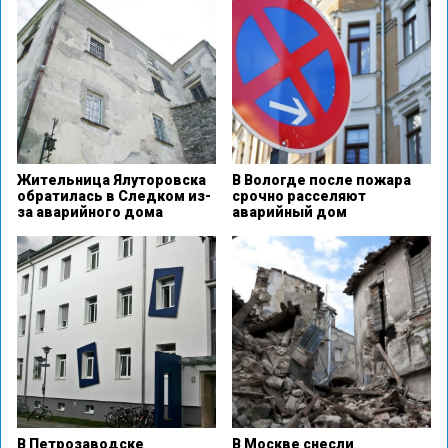
Жительница Ялуторовска
В Вологде после пожара
обратилась в Следком из-
срочно расселяют
за аварийного дома
аварийный дом
В Петрозаводске
В Москве снесли