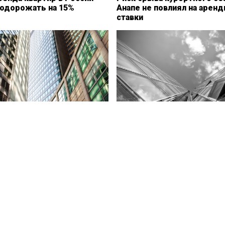
одорожать на 15%
Анапе не повлиял на арен
ставки
офисных помещений
Аренда офисов в Казани в 
 в Новосибирской области
подешевела на 13,6%