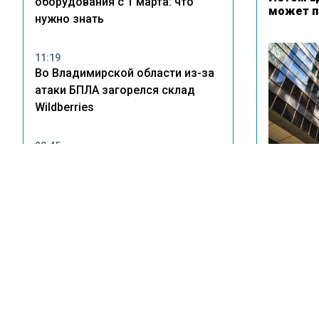
оборудования с 1 марта: что
может п
нужно знать
11:19
Во Владимирской области из-за
атаки БПЛА загорелся склад
Wildberries
20:45
В Тольятти владельцам
незаконных врезок в
водопровод грозят крупные
штрафы
Аренда 
возросла
14:22
Wildberries рассказала о
пострадавших после атак БПЛА
на склады