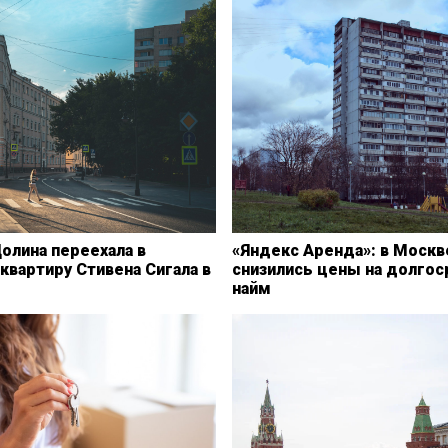
олина переехала в
«Яндекс Аренда»: в Москв
вартиру Стивена Сигала в
снизились цены на долго
найм