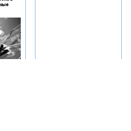
дные
2025 году