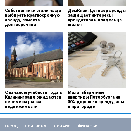
Собственники стали чаще
ДомКлик: Договор аренды
выбирать краткосрочную
защищает интересы
аренду, заместо
арендатора и владельца
долгосрочной
жилья
С началом учебного года в
Малогабаритные
Калининграде ожидаются
квартиры Петербурга на
перемены рынка
30% дороже в аренду, чем
недвижимости
в пригороде
ГОРОД
ПРИГОРОД
ДИЗАЙН
ФИНАНСЫ