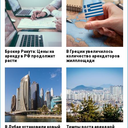
Брокер Ракута: Цены на
В Греции увеличилось
аренду в РФ продолжат
количество арендаторов
расти
жилплощади
В Дубае установили новый
Темпы роста арендной