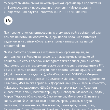
Учредитель: Автономная некоммерческая организация содействия
информированию и просвещению населения «Медиахолдинг
«Общественная служба новостей» (ОГРН 1187700006328).
18+
При перепечатке или цитировании материалов сайта estatemedia.ru
ссылка на источник обязательна, при использовании в Интернет-
изданиях и на сайтах обязательна прямая гиперссылка на сайт
estatemedia.ru.
*Meta Platforms признана экстремистской организацией, её
деятельность в России запрещена, а также принадлежащие ей
социальные сети Facebook и Instagram так же запрещены в России.
Экстремистские и террористические организации, запрещенные в РФ:
«АУЕ», «Правый сектор», «Украинская повстанческая армия», «ИГИЛ»
(ИГ, Исламское государство), «Аль-Каида», «УНА-УНСО», «Меджлис
крымско-татарского народа», «Свидетели Иеговы», «Азов», «Движение
Талибан», «Исламская группа», «Добровольчий рух», «Чёрный комитет»,
«Мужское государство», «Штабы Навального» и другие. Перечень
иноагентов: Галкин, Моргенштерн, Дудь, Невзоров, Макаревич, Гордон,
Мирон Фёдоров (Оксимирон), Смольянинов, Монеточка (Елизавета
Гардымова), ФБК, Навальный, Голос Америки, Дождь, Медуза,
Верзилов, Толоконникова, Понасенков, Пивоваров, Быков, Шац,
Глуховский, Долин, Троицкий, Земфира, Гудков, Варламов, Прусикин и