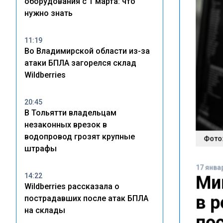
оборудования с 1 марта: что
нужно знать
11:19
Во Владимирской области из-за
атаки БПЛА загорелся склад
Wildberries
20:45
В Тольятти владельцам
незаконных врезок в
водопровод грозят крупные
Фото:
штрафы
17 янва
14:22
Ми
Wildberries рассказала о
в 
пострадавших после атак БПЛА
на склады
по