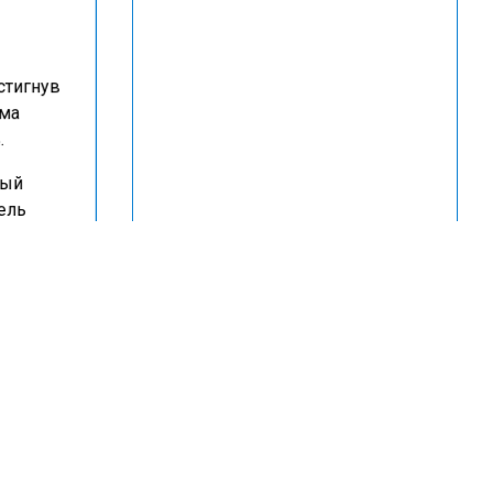
стигнув
мма
.
ный
ель
ив
кого
ых
шению,