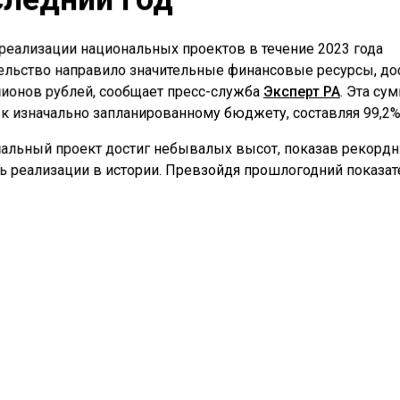
 реализации национальных проектов в течение 2023 года
ельство направило значительные финансовые ресурсы, до
лионов рублей, сообщает пресс-служба
Эксперт РА
. Эта су
 к изначально запланированному бюджету, составляя 99,2%
альный проект достиг небывалых высот, показав рекорд
ь реализации в истории. Превзойдя прошлогодний показат
%, проект достиг беспрецедентного уровня успеха, обеспеч
венный вклад в достижение целей социально-экономичес
ия страны.
ах реализации амбициозных проектов «Безопасные
венные дороги» и «Наука и университеты», 100% намеченн
были успешно достигнуты, свидетельствуя о выдающихся
ениях. Кроме того, проекты по «Демографии», «Экологии»,
народной кооперации и экспорту» приблизились к завер
нув впечатляющих результатов — 99,9% исполнения.