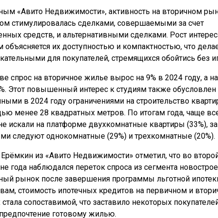
ным «Авито Недвижимости», активность на вторичном рын
ом стимулировалась сделками, совершаемыми за счет
енных средств, и альтернативными сделками. Рост интерес
м объясняется их доступностью и компактностью, что делае
кательными для покупателей, стремящихся обойтись без и
ве спрос на вторичное жилье вырос на 9% в 2024 году, а на
8%. Этот повышенный интерес к студиям также обусловлен
ными в 2024 году ограничениями на строительство кварти
ью менее 28 квадратных метров. По итогам года, чаще вс
не искали на платформе двухкомнатные квартиры (33%), за
ми следуют однокомнатные (29%) и трехкомнатные (20%).
 Ерёмкин из «Авито Недвижимости» отметил, что во второ
не года наблюдался переток спроса из сегмента новострое
ный рынок после завершения программы льготной ипотеки
овам, стоимость ипотечных кредитов на первичном и втор
 стала сопоставимой, что заставило некоторых покупателе
 предпочтение готовому жилью.