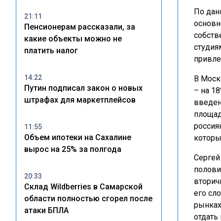
По дан
21:11
основн
Пенсионерам рассказали, за
собств
какие объекты можно не
студия
платить налог
привле
14:22
В Моск
Путин подписал закон о новых
– на 1
штрафах для маркетплейсов
введен
площад
россия
11:55
Объем ипотеки на Сахалине
которы
вырос на 25% за полгода
Сергей
полови
20:33
вторич
Склад Wildberries в Самарской
его сл
области полностью сгорел после
рынках
атаки БПЛА
отдать