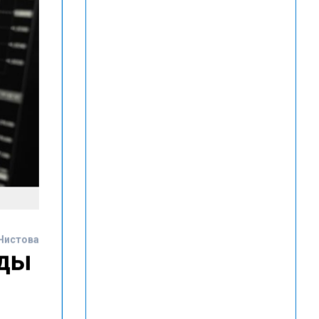
Чистова
рды