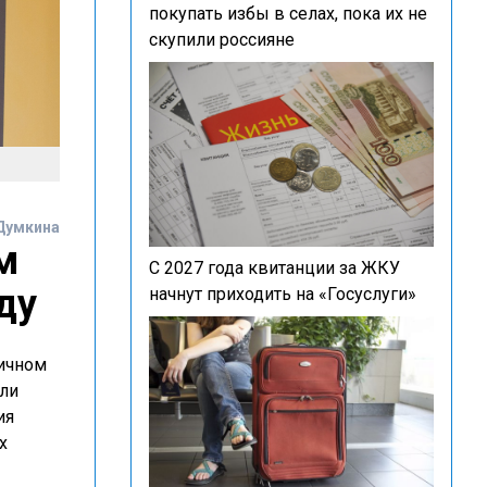
покупать избы в селах, пока их не
скупили россияне
Думкина
м
С 2027 года квитанции за ЖКУ
ду
начнут приходить на «Госуслуги»
ричном
ли
ия
х