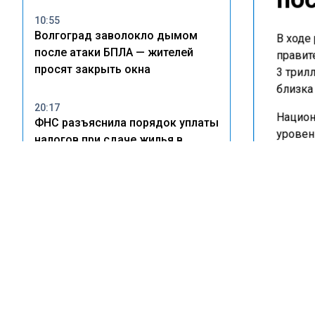
10:55
Волгоград заволокло дымом
В ходе
после атаки БПЛА — жителей
правит
просят закрыть окна
3 трил
близка
20:17
Национ
ФНС разъяснила порядок уплаты
уровен
налогов при сдаче жилья в
в 98,7
аренду
сущест
развит
16:46
С 1 августа в квитанциях ЖКХ
В рамк
разделят ремонт и содержание
качест
имущества
целей 
достиж
«Между
достиг