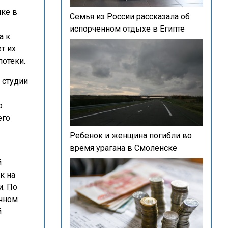
ке в
Семья из России рассказала об
испорченном отдыхе в Египте
а к
т их
потеки.
 студии
р
его
Ребенок и женщина погибли во
время урагана в Смоленске
й
к на
. По
ичном
й