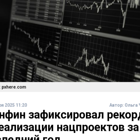
 pxhere.com
ря 2025 11:20
Автор:
Ольга 
нфин зафиксировал реко
реализации нацпроектов за
следний год