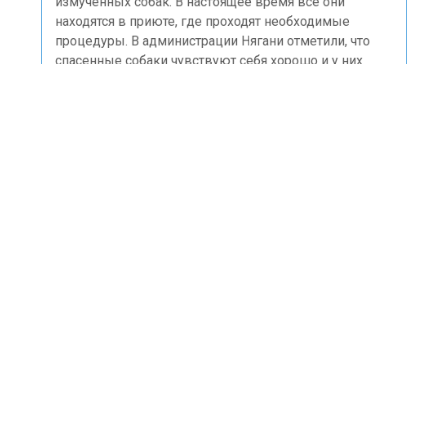
решения суда об изъятии животных, удалось спасти
измученных собак. В настоящее время все они
находятся в приюте, где проходят необходимые
процедуры. В администрации Нягани отметили, что
спасенные собаки чувствуют себя хорошо и у них
отличный аппетит.
Ранее портал «Недвижимость и строительство»
сообщал
, что в ХМАО разгорелся конфликт вокруг
имущества свидетеля в деле об убийстве.
СОБАКИ
ХМАО
ПРОИСШЕСТВИЯ