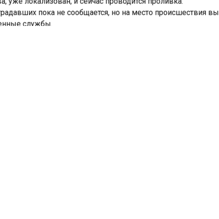
, уже локализован, и сейчас проводится проливка.
радавших пока не сообщается, но на место происшествия 
нные службы.
оящее время устанавливаются причины взрыва. Следстве
 уже приступили к расследованию.
портал «Недвижимость и строительство»
сообщал
о том, ч
ронеже произошел взрыв бытового газа, в результате ко
а сотрудница АЭС, 48-летняя ведущий инженер управления
льного строительства. Пожар вспыхнул в ночь на 6 ноября 
 этаже девятиэтажного дома по улице Набережной. МЧС 
то в 02:20. Огонь охватил несколько квартир, вызвав силь
ение в подъезде.
РЫВ
МНОГОЭТАЖКА
ПОЖАР
ПРОИСШЕСТВИЕ