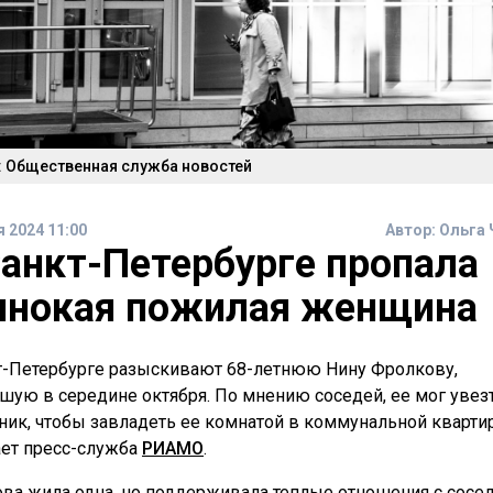
: Общественная служба новостей
я 2024 11:00
Автор:
Ольга 
Санкт-Петербурге пропала
инокая пожилая женщина
т-Петербурге разыскивают 68-летнюю Нину Фролкову,
шую в середине октября. По мнению соседей, ее мог увез
ик, чтобы завладеть ее комнатой в коммунальной квартир
ет пресс-служба
РИАМО
.
ва жила одна, но поддерживала теплые отношения с сосе