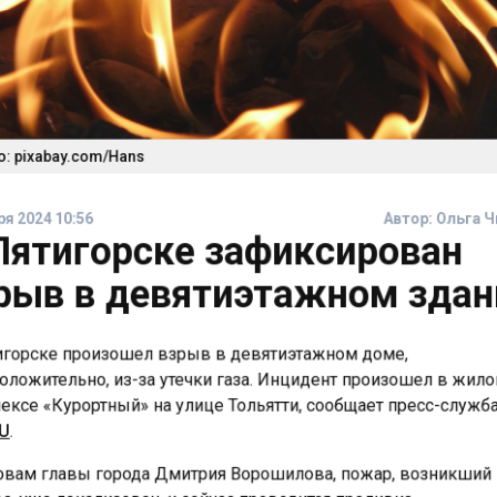
 pixabay.com/Hans
я 2024 10:56
Автор:
Ольга 
Пятигорске зафиксирован
рыв в девятиэтажном зда
горске произошел взрыв в девятиэтажном доме,
ложительно, из-за утечки газа. Инцидент произошел в жи
ксе «Курортный» на улице Тольятти, сообщает пресс-служ
U
.
вам главы города Дмитрия Ворошилова, пожар, возникший