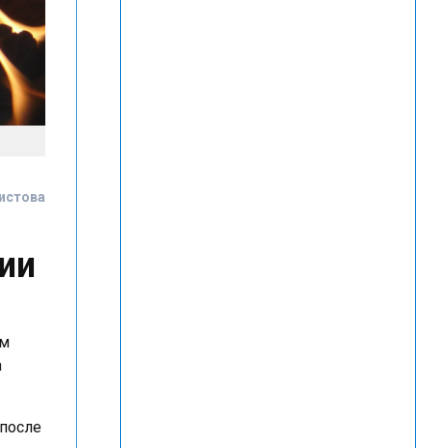
Чистова
нии
лом
ба
 после