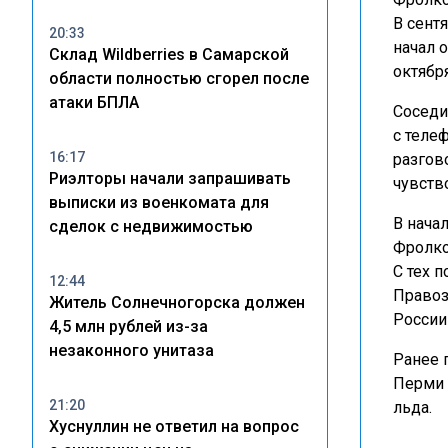
В сент
20:33
начал 
Склад Wildberries в Самарской
октябр
области полностью сгорел после
атаки БПЛА
Соседи
с теле
16:17
разгов
Риэлторы начали запрашивать
чувств
выписки из военкомата для
В нача
сделок с недвижимостью
Фролко
С тех 
12:44
Правоз
Житель Солнечногорска должен
России
4,5 млн рублей из-за
незаконного унитаза
Ранее 
Перми 
21:20
льда.
Хуснуллин не ответил на вопрос