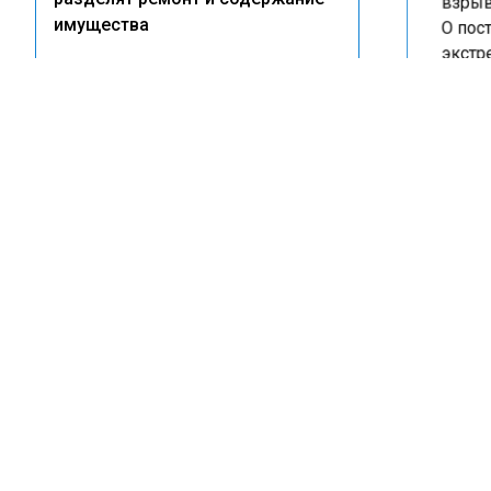
взрыва
имущества
О пост
экстре
11:10
В наст
Жителям Пензы призвали
органы
закрыть окна из-за дыма от
пожара на складе Wildberries
Ранее 
Новово
21:33
погибл
Глава Бугульмы Фаттахов
капита
раскритиковал «Водоканал» за
втором
массовые отключения воды
на мес
задымл
15:24
Мусор, парковки и чистая вода:
как новый СанПиН изменит
правила жизни во дворах
ВЗ