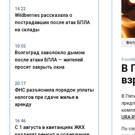
14:22
Wildberries рассказала о
пострадавших после атак БПЛА
на склады
Фото:
10:55
Волгоград заволокло дымом
9 ноябр
после атаки БПЛА — жителей
В 
просят закрыть окна
вз
20:17
ФНС разъяснила порядок уплаты
В Пяти
налогов при сдаче жилья в
предпо
аренду
компле
URA.R
16:46
С 1 августа в квитанциях ЖКХ
По сло
разделят ремонт и содержание