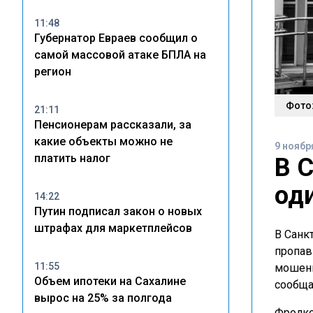
11:48
Губернатор Евраев сообщил о
самой массовой атаке БПЛА на
регион
Фото
21:11
Пенсионерам рассказали, за
какие объекты можно не
9 ноябр
платить налог
В 
од
14:22
Путин подписал закон о новых
штрафах для маркетплейсов
В Санк
пропав
11:55
мошенн
Объем ипотеки на Сахалине
сообща
вырос на 25% за полгода
Фролко