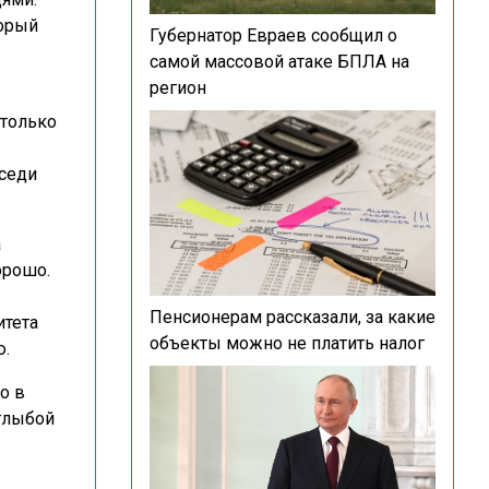
торый
Губернатор Евраев сообщил о
самой массовой атаке БПЛА на
регион
 только
оседи
а
орошо.
Пенсионерам рассказали, за какие
итета
объекты можно не платить налог
ю.
то в
глыбой