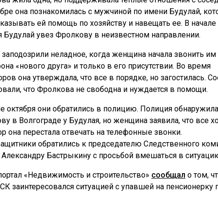
ябре она познакомилась с мужчиной по имени Будулай, ко
оказывать ей помощь по хозяйству и навещать ее. В начале
я Будулай увез Фролкову в неизвестном направлении.
 заподозрили неладное, когда женщина начала звонить им
фона «нового друга» и только в его присутствии. Во время
оров она утверждала, что все в порядке, но загостилась. С
овали, что Фролкова не свободна и нуждается в помощи.
ле октября они обратились в полицию. Полиция обнаружил
ву в Волгограде у Будулая, но женщина заявила, что все х
пор она перестала отвечать на телефонные звонки.
ащитники обратились к председателю Следственного ком
 Александру Бастрыкину с просьбой вмешаться в ситуаци
портал «Недвижимость и строительство»
сообщал
о том, ч
СК заинтересовался ситуацией с упавшей на пенсионерку 