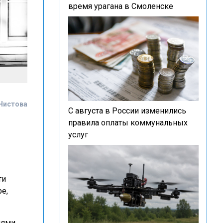
время урагана в Смоленске
Чистова
С августа в России изменились
правила оплаты коммунальных
услуг
ти
е,
дями.