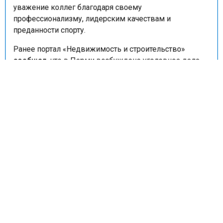
Малыхин успел завоевать признание болельщиков и
уважение коллег благодаря своему
профессионализму, лидерским качествам и
преданности спорту.
Ранее портал «Недвижимость и строительство»
сообщал,
что в Перми возбуждено уголовное дело
по факту убийства пожилой женщины в её квартире
на Гайве.
ТРУП
ХОККЕЙ
ПРОИСШЕСТВИЯ