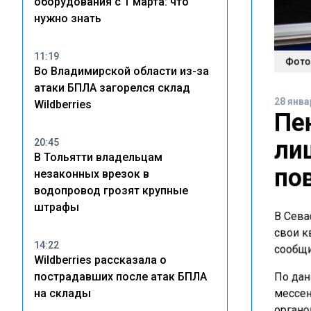
оборудования с 1 марта: что
нужно знать
11:19
Фото
Во Владимирской области из-за
атаки БПЛА загорелся склад
28 янва
Wildberries
Пе
ли
20:45
В Тольятти владельцам
по
незаконных врезок в
водопровод грозят крупные
штрафы
В Сева
свои к
14:22
сообщи
Wildberries рассказала о
пострадавших после атак БПЛА
По дан
на склады
мессен
органо