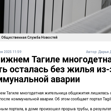
: Общественная Служба Новостей
ря 2025 11:59
Автор:
Дарья 
Нижнем Тагиле многодетн
ть осталась без жилья из-
ммунальной аварии
ем Тагиле многодетная жительница общежития лишилась 
после коммунальной аварии. Об этом сообщает портал Tagilc
ным портала, в доме произошел прорыв трубы, в результат