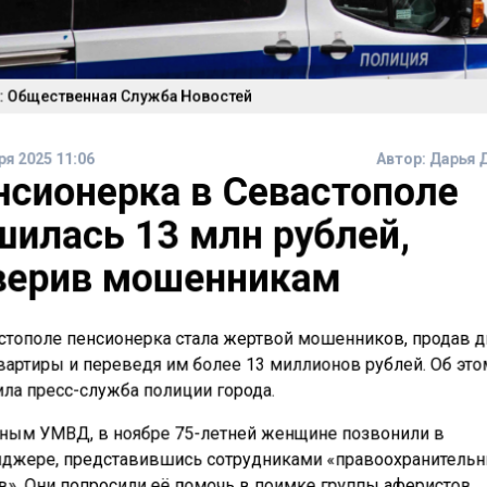
: Общественная Служба Новостей
ря 2025 11:06
Автор:
Дарья 
нсионерка в Севастополе
шилась 13 млн рублей,
верив мошенникам
стополе пенсионерка стала жертвой мошенников, продав 
вартиры и переведя им более 13 миллионов рублей. Об эт
ла пресс-служба полиции города.
ным УМВД, в ноябре 75-летней женщине позвонили в
джере, представившись сотрудниками «правоохранитель
в». Они попросили её помочь в поимке группы аферистов,