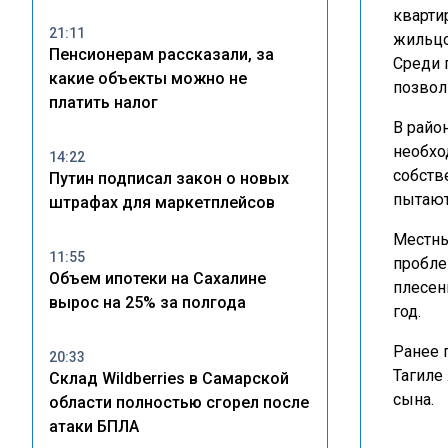
кварти
21:11
жильцо
Пенсионерам рассказали, за
Среди 
какие объекты можно не
позвол
платить налог
В райо
необхо
14:22
собств
Путин подписал закон о новых
пытают
штрафах для маркетплейсов
Местны
11:55
пробле
Объем ипотеки на Сахалине
плесен
вырос на 25% за полгода
год.
Ранее 
20:33
Тагиле
Склад Wildberries в Самарской
сына.
области полностью сгорел после
атаки БПЛА