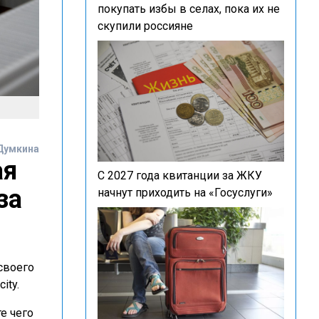
покупать избы в селах, пока их не
скупили россияне
Думкина
ая
С 2027 года квитанции за ЖКУ
за
начнут приходить на «Госуслуги»
своего
ity.
е чего