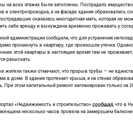
ры на всех этажах были затоплены. Пострадало имущество
в и электропроводка, а на фасаде здания образовались со
пострадавших оказалась многодетная мать, которая не мо
ить себе аренду и вынуждена временно проживать у сосе
нной администрации сообщили, что для устранения непола
димо проникнуть в квартиру, где произошла утечка. Однак
енник этой квартиры в настоящее время там не проживает,
ся разыскать.
е жители также отмечают, что прорыв трубы — не единст
ма в доме. В здании протекает крыша, а на стенах образов
ь. При этом капитальный ремонт запланирован только на 2
портал «Недвижимость и строительство»
сообщал
, что в 
 женщина несколько часов провела на замерзшем балконе