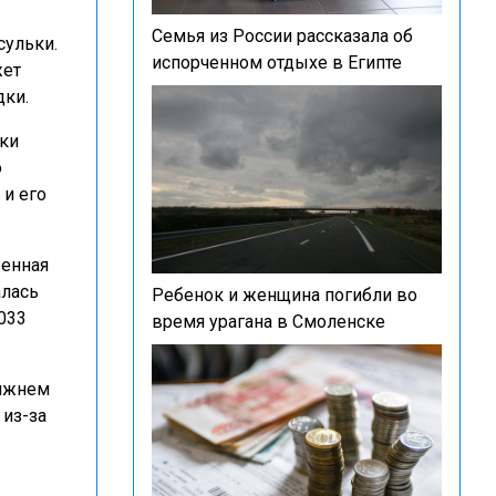
Семья из России рассказала об
сульки.
испорченном отдыхе в Египте
жет
дки.
дки
о
 и его
венная
алась
Ребенок и женщина погибли во
033
время урагана в Смоленске
Нижнем
 из-за