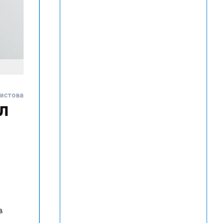
Чистова
ал
 в
е