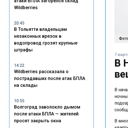
атаки БПЛА загорелся склад
Wildberries
20:45
В Тольятти владельцам
незаконных врезок в
Фото:
водопровод грозят крупные
штрафы
7 марта
В 
14:22
ве
Wildberries рассказала о
пострадавших после атак БПЛА
на склады
В нача
ночных
10:55
подозр
Волгоград заволокло дымом
сообща
после атаки БПЛА — жителей
просят закрыть окна
В мног
кварти