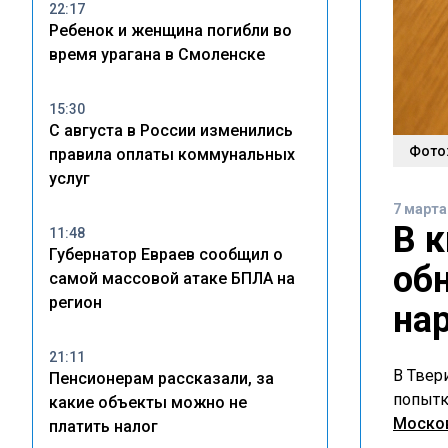
22:17
Ребенок и женщина погибли во
время урагана в Смоленске
15:30
С августа в России изменились
Фото:
правила оплаты коммунальных
услуг
7 марта
В 
11:48
Губернатор Евраев сообщил о
об
самой массовой атаке БПЛА на
регион
на
21:11
В Твер
Пенсионерам рассказали, за
попытк
какие объекты можно не
Моско
платить налог