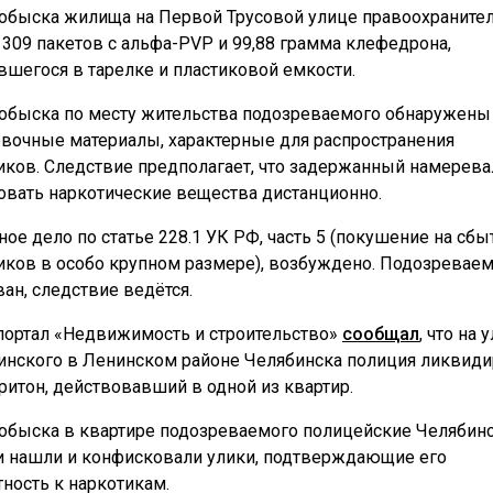
 обыска жилища на Первой Трусовой улице правоохраните
 309 пакетов с альфа-PVP и 99,88 грамма клефедрона,
вшегося в тарелке и пластиковой емкости.
 обыска по месту жительства подозреваемого обнаружены
овочные материалы, характерные для распространения
иков. Следствие предполагает, что задержанный намерева
овать наркотические вещества дистанционно.
ное дело по статье 228.1 УК РФ, часть 5 (покушение на сбы
иков в особо крупном размере), возбуждено. Подозревае
ван, следствие ведётся.
портал «Недвижимость и строительство»
сообщал
, что на 
нского в Ленинском районе Челябинска полиция ликвиди
ритон, действовавший в одной из квартир.
 обыска в квартире подозреваемого полицейские Челябин
и нашли и конфисковали улики, подтверждающие его
тность к наркотикам.