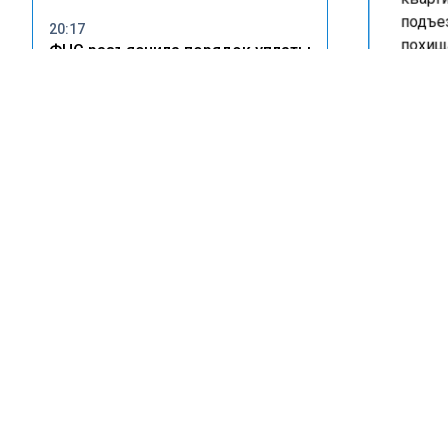
подъез
20:17
похища
ФНС разъяснила порядок уплаты
что пр
налогов при сдаче жилья в
аренду
В Берд
спальн
16:46
оставл
С 1 августа в квитанциях ЖКХ
обвиня
разделят ремонт и содержание
уже бы
имущества
Ранее 
Вороне
11:10
обвиня
Жителям Пензы призвали
закрыть окна из-за дыма от
пожара на складе Wildberries
КВ