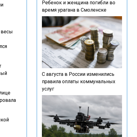
Ребенок и женщина погибли во
ли
время урагана в Смоленске
 весы
лся
т
мый
С августа в России изменились
правила оплаты коммунальных
услуг
улице
ровала
ской