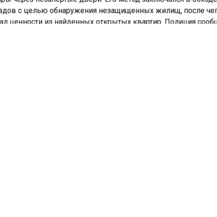
дов с целью обнаружения незащищенных жилищ, после че
л ценности из найденных открытых квартир. Полиция сооб
еступник действовал по единой схеме.
ске ночной вор, ничего не найдя ценного в прихожей, прон
ю к ребенку. Из комнаты он вынес мобильный телефон,
енный рядом со спящим подростком. Мужчина арестован и
ется в совершении преступления, подобного тем, за котор
л судим ранее.
портал «Недвижимость и строительство»
сообщал
о том, ч
жской области правоохранители арестовали 41-летнего му
емого в хищении ювелирных изделий у бывшей сожитель
АРТИРЫ
МОШЕННИКИ