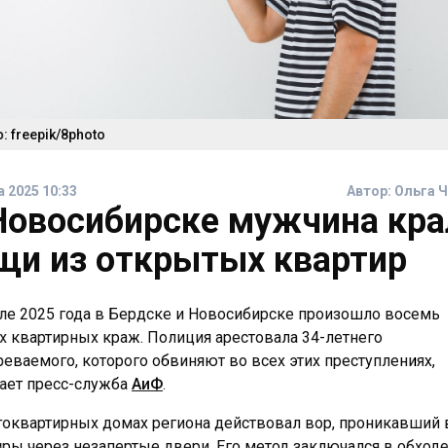
 freepik/8photo
 2025 10:33
Автор:
Ольга 
Новосибирске мужчина кр
щи из открытых квартир
ле 2025 года в Бердске и Новосибирске произошло восемь
 квартирных краж. Полиция арестовала 34-летнего
еваемого, которого обвиняют во всех этих преступлениях,
ет пресс-служба
АиФ
.
оквартирных домах региона действовал вор, проникавший
ры через незапертые двери. Его метод заключался в обход