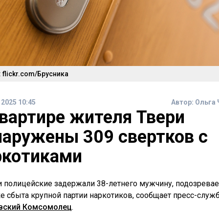
 flickr.com/Брусника
 2025 10:45
Автор:
Ольга 
квартире жителя Твери
наружены 309 свертков с
ркотиками
и полицейские задержали 38-летнего мужчину, подозрева
е сбыта крупной партии наркотиков, сообщает пресс-служ
вский Комсомолец
.