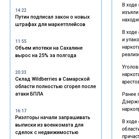
В ходе
14:22
изъяли
Путин подписал закон о новых
находи
штрафах для маркетплейсов
В ходе
и упак
11:55
наркот
Объем ипотеки на Сахалине
реализ
вырос на 25% за полгода
Уголов
20:33
наркот
Склад Wildberries в Самарской
аресто
области полностью сгорел после
атаки БПЛА
Ранее 
Дзержи
наркоп
16:17
Риэлторы начали запрашивать
В ходе
выписки из военкомата для
област
сделок с недвижимостью
причас