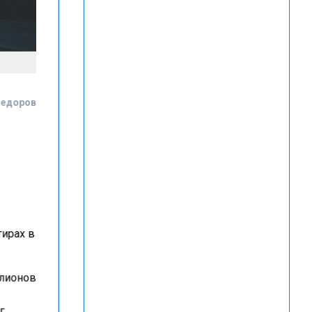
Федоров
тирах в
ллионов
г.