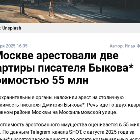
 Unsplash
ря 2025 16:35
Автор:
Илья 
Москве арестовали две
артиры писателя Быкова*
оимостью 55 млн
хранительные органы наложили арест на столичную
имость писателя Дмитрия Быкова*. Речь идет о двух квар
жном районе Москвы на Мосфильмовской улице.
стоимость арестованного имущества оценивается в 55 ми
 По данным Telegram-канала SHOT, с августа 2025 года за
м* числятся задолженности по оплате коммунальных услу