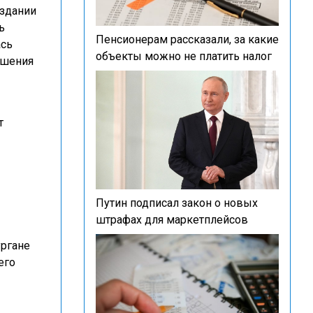
 здании
ь
Пенсионерам рассказали, за какие
ась
объекты можно не платить налог
ушения
т
Путин подписал закон о новых
штрафах для маркетплейсов
ургане
его