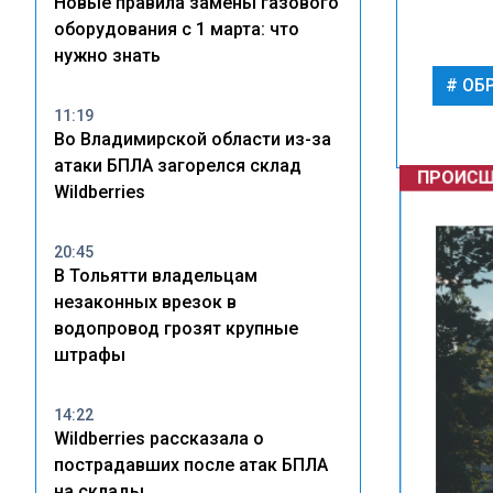
Новые правила замены газового
оборудования с 1 марта: что
нужно знать
ОБ
11:19
Во Владимирской области из-за
атаки БПЛА загорелся склад
ПРОИСШ
Wildberries
20:45
В Тольятти владельцам
незаконных врезок в
водопровод грозят крупные
штрафы
14:22
Wildberries рассказала о
пострадавших после атак БПЛА
на склады