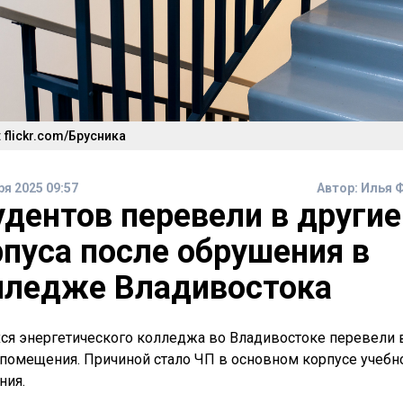
 flickr.com/Брусника
ря 2025 09:57
Автор:
Илья 
удентов перевели в другие
рпуса после обрушения в
лледже Владивостока
ся энергетического колледжа во Владивостоке перевели 
помещения. Причиной стало ЧП в основном корпусе учебн
ния.