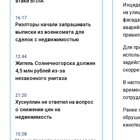
атаки БПЛА
Инциде
на ули
16:17
фасада
Риэлторы начали запрашивать
аварий
выписки из военкомата для
правил
сделок с недвижимостью
Для пр
исполь
12:44
задейс
Житель Солнечногорска должен
скорре
4,5 млн рублей из-за
незаконного унитаза
В наст
времен
21:20
сотруд
Хуснуллин не ответил на вопрос
о снижении цен на
Ранее 
недвижимость
обруши
киноте
15:38