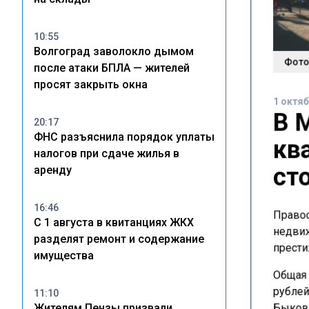
10:55
Волгоград заволокло дымом
Фото:
после атаки БПЛА — жителей
просят закрыть окна
1 октяб
В 
20:17
ФНС разъяснила порядок уплаты
кв
налогов при сдаче жилья в
ст
аренду
16:46
Правоо
С 1 августа в квитанциях ЖКХ
недвиж
разделят ремонт и содержание
прести
имущества
Общая 
рублей.
11:10
Жителям Пензы призвали
Быковы