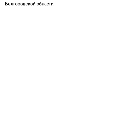
Белгородской области.
Ранее портал «Недвижимость и строительство»
сообщал
, что имущество бывшего первого
заместителя министра обороны Руслана Цаликова
могут изъять в пользу государства.
ГЕНПРОКУРАТУРА
МОШЕННИЧЕСТВО
СУД
ФНС
ПРОИСШЕСТВИЯ