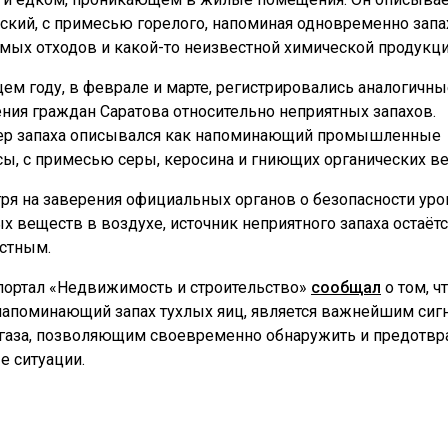
ский, с примесью горелого, напоминая одновременно запа
мых отходов и какой-то неизвестной химической продукци
щем году, в феврале и марте, регистрировались аналогичны
ния граждан Саратова относительно неприятных запахов.
ер запаха описывался как напоминающий промышленные
ы, с примесью серы, керосина и гниющих органических в
ря на заверения официальных органов о безопасности уро
х веществ в воздухе, источник неприятного запаха остаётс
стным.
портал «Недвижимость и строительство»
сообщал
о том, ч
 напоминающий запах тухлых яиц, является важнейшим сиг
 газа, позволяющим своевременно обнаружить и предотвр
е ситуации.