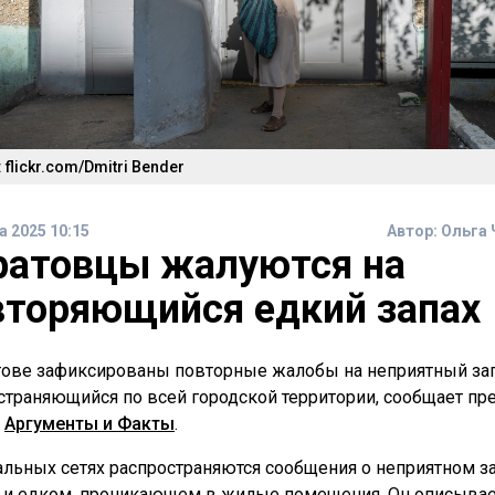
 flickr.com/Dmitri Bender
а 2025 10:15
Автор:
Ольга 
ратовцы жалуются на
вторяющийся едкий запах
тове зафиксированы повторные жалобы на неприятный зап
страняющийся по всей городской территории, сообщает пре
а
Аргументы и Факты
.
альных сетях распространяются сообщения о неприятном за
 и едком, проникающем в жилые помещения. Он описывае