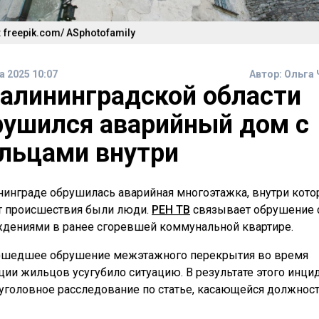
 freepik.com/ ASphotofamily
а 2025 10:07
Автор:
Ольга 
Калининградской области
рушился аварийный дом с
льцами внутри
нинграде обрушилась аварийная многоэтажка, внутри кото
 происшествия были люди.
РЕН ТВ
связывает обрушение 
дениями в ранее сгоревшей коммунальной квартире.
шедшее обрушение межэтажного перекрытия во время
ции жильцов усугубило ситуацию. В результате этого инци
 уголовное расследование по статье, касающейся должнос
ого отношения к обязанностям. Прокуратура Гурьевского ра