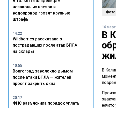
В Тольятти владельцам
незаконных врезок в
Фото:
водопровод грозят крупные
штрафы
16 март
В 
14:22
Wildberries рассказала о
об
пострадавших после атак БПЛА
на склады
жи
10:55
В Кали
Волгоград заволокло дымом
момент
после атаки БПЛА — жителей
повреж
просят закрыть окна
Произо
20:17
эвакуа
ФНС разъяснила порядок уплаты
начато
налогов при сдаче жилья в
халатн
аренду