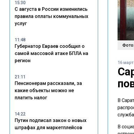
15:30
С августа в России изменились
правила оплаты коммунальных
услуг
11:48
Фото:
Губернатор Евраев сообщил о
самой массовой атаке БПЛА на
регион
16 март
Са
21:11
по
Пенсионерам рассказали, за
какие объекты можно не
платить налог
В Сара
распро
14:22
служб
Путин подписал закон о новых
В соци
штрафах для маркетплейсов
остром