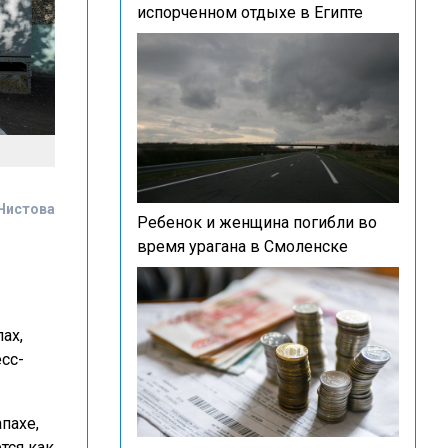
испорченном отдыхе в Египте
Чистова
Ребенок и женщина погибли во
время урагана в Смоленске
ах,
сс-
пахе,
тся как