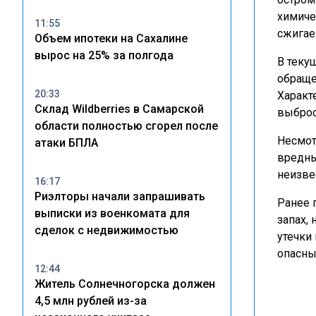
химиче
11:55
сжигае
Объем ипотеки на Сахалине
вырос на 25% за полгода
В теку
обраще
20:33
Характ
Склад Wildberries в Самарской
выброс
области полностью сгорел после
Несмот
атаки БПЛА
вредны
неизве
16:17
Риэлторы начали запрашивать
Ранее 
выписки из военкомата для
запах,
сделок с недвижимостью
утечки
опасны
12:44
Житель Солнечногорска должен
4,5 млн рублей из-за