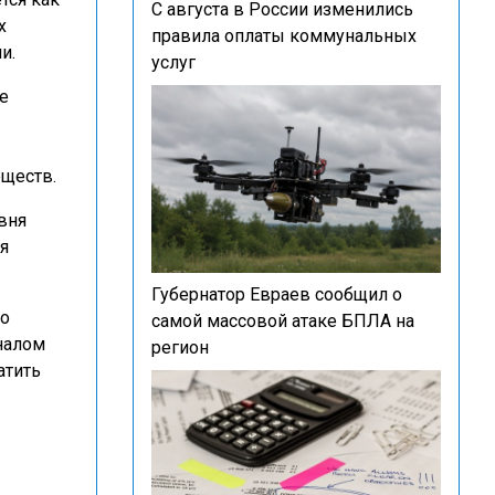
С августа в России изменились
х
правила оплаты коммунальных
и.
услуг
е
еществ.
вня
я
Губернатор Евраев сообщил о
то
самой массовой атаке БПЛА на
налом
регион
атить