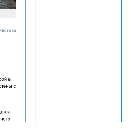
Чистова
рой в
стены с
дента
тного
йона,