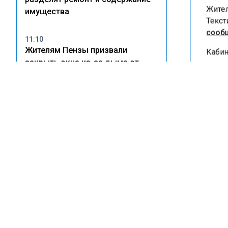
Жители
имущества
Тексти
сообщ
11:10
Жителям Пензы призвали
Кабина
закрыть окна из-за дыма от
вызыва
пожара на складе Wildberries
безопа
в лифт
опубли
21:33
Глава Бугульмы Фаттахов
указыв
раскритиковал «Водоканал» за
Ситуац
массовые отключения воды
и пров
оборуд
15:24
Мусор, парковки и чистая вода:
Ранее 
как новый СанПиН изменит
теперь
правила жизни во дворах
Ранее 
неиспр