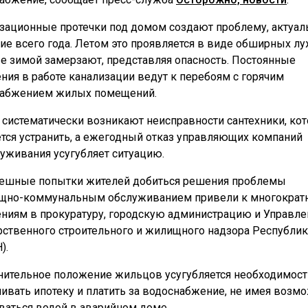
зационные протечки под домом создают проблему, актуа
ние всего года. Летом это проявляется в виде обширных лу
е зимой замерзают, представляя опасность. Постоянные
ния в работе канализации ведут к перебоям с горячим
абжением жилых помещений.
 систематически возникают неисправности сантехники, ко
ется устранить, а ежегодный отказ управляющих компаний
луживания усугубляет ситуацию.
ешные попытки жителей добиться решения проблемы
щно-коммунальным обслуживанием привели к многокра
ниям в прокуратуру, городскую администрацию и Управле
рственного строительного и жилищного надзора Республик
).
нительное положение жильцов усугубляется необходимос
ивать ипотеку и платить за водоснабжение, не имея возм
ваться водой в аварийном доме.