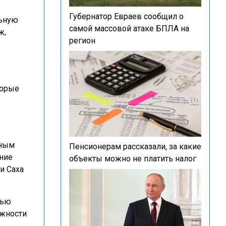
Губернатор Евраев сообщил о
льную
самой массовой атаке БПЛА на
ж,
регион
торые
тным
Пенсионерам рассказали, за какие
ние
объекты можно не платить налог
и Саха
тью
ожности