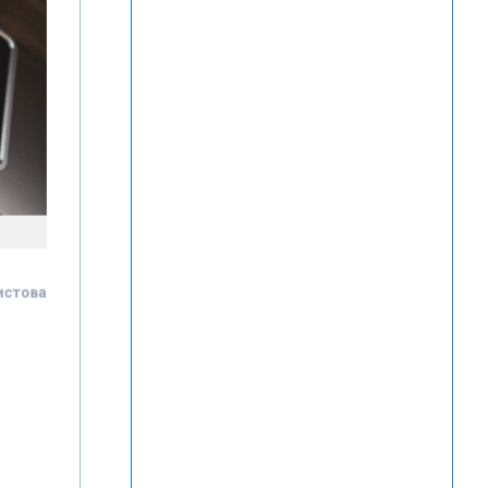
Чистова
с