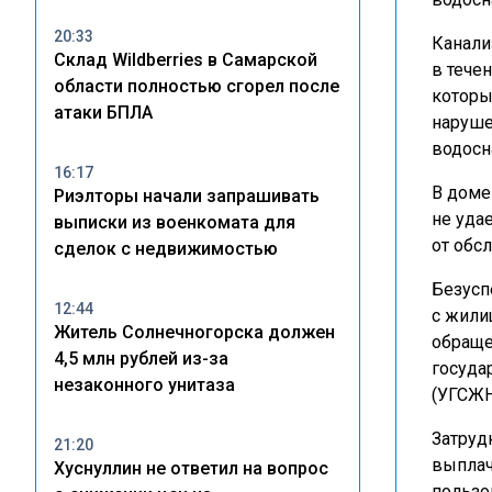
20:33
Канали
Склад Wildberries в Самарской
в тече
области полностью сгорел после
которы
атаки БПЛА
наруше
водосн
16:17
В доме
Риэлторы начали запрашивать
не уда
выписки из военкомата для
от обс
сделок с недвижимостью
Безусп
12:44
с жили
Житель Солнечногорска должен
обраще
4,5 млн рублей из-за
госуда
незаконного унитаза
(УГСЖН
Затруд
21:20
выплач
Хуснуллин не ответил на вопрос
пользо