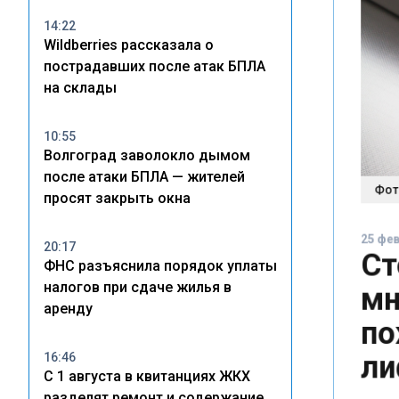
14:22
Wildberries рассказала о
пострадавших после атак БПЛА
на склады
10:55
Волгоград заволокло дымом
после атаки БПЛА — жителей
Фото:
просят закрыть окна
25 февр
Ст
20:17
ФНС разъяснила порядок уплаты
мн
налогов при сдаче жилья в
аренду
по
ли
16:46
С 1 августа в квитанциях ЖКХ
разделят ремонт и содержание