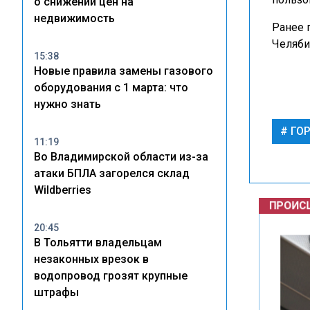
о снижении цен на
недвижимость
Ранее 
Челяби
15:38
Новые правила замены газового
оборудования с 1 марта: что
нужно знать
ГОР
11:19
Во Владимирской области из-за
атаки БПЛА загорелся склад
ПРОИСШ
Wildberries
20:45
В Тольятти владельцам
незаконных врезок в
водопровод грозят крупные
штрафы