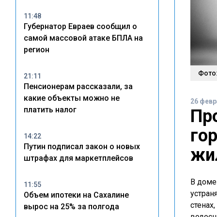
11:48
Губернатор Евраев сообщил о
самой массовой атаке БПЛА на
регион
Фото:
21:11
Пенсионерам рассказали, за
какие объекты можно не
26 февр
платить налог
Пр
го
14:22
Путин подписал закон о новых
жи
штрафах для маркетплейсов
В доме
11:55
устран
Объем ипотеки на Сахалине
стенах,
вырос на 25% за полгода
водосн