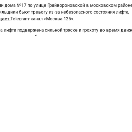
 дома №17 по улице Грайвороновской в московском райо
льщики бьют тревогу из-за небезопасного состояния лифта,
ает
Telegram-канал «Москва 125».
 лифта подвержена сильной тряске и грохоту во время дв
я у жильцов обоснованные опасения за свою жизнь и
сность. Жители, опасаясь обрушения, сравнивают каждый
е с игрой в русскую рулетку. В качестве доказательства он
ковали видео, запечатлевшее интенсивную вибрацию и зв
ающие на неисправность лифтового оборудования.
ия требует немедленного вмешательства управляющей к
едения тщательной проверки технического состояния лифт
ования, чтобы предотвратить возможную трагедию.
портал «Недвижимость и строительство»
сообщал
о том, ч
 ведомство может проводить инспекции по жалобам жиль
проверки осуществлялись только при выявлении опасных
авностей.