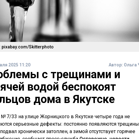
 pixabay.com/Skitterphoto
аля 2025 11:20
Автор:
Ольга 
облемы с трещинами и
рячей водой беспокоят
льцов дома в Якутске
 № 7/33 на улице Жорницкого в Якутске четыре года не
яются серьезные дефекты: постоянно появляются трещины
 подвал хронически затоплен, а зимой отсутствует горячее
абжение, сообщает пресс-служба
Осторожно, новости
.