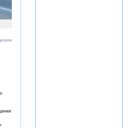
Федоров
в
ого
 здании
ь
ась
ушения