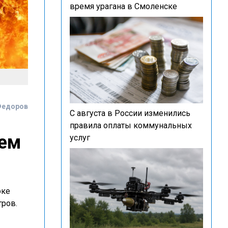
время урагана в Смоленске
Федоров
С августа в России изменились
правила оплаты коммунальных
ием
услуг
оке
тров.