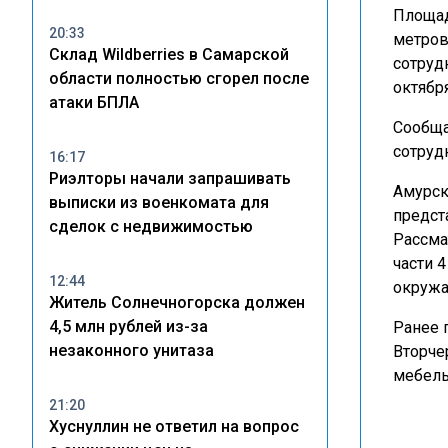
Площад
20:33
метров
Склад Wildberries в Самарской
сотруд
области полностью сгорел после
октября
атаки БПЛА
Сообща
сотруд
16:17
Риэлторы начали запрашивать
Амурск
выписки из военкомата для
предст
сделок с недвижимостью
Рассма
части 
12:44
окружа
Житель Солнечногорска должен
4,5 млн рублей из-за
Ранее 
незаконного унитаза
Вторче
мебель
21:20
Хуснуллин не ответил на вопрос