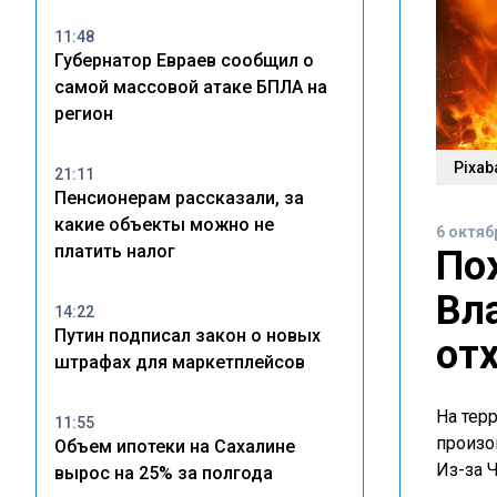
11:48
Губернатор Евраев сообщил о
самой массовой атаке БПЛА на
регион
Pixab
21:11
Пенсионерам рассказали, за
какие объекты можно не
6 октяб
платить налог
По
Вл
14:22
Путин подписал закон о новых
от
штрафах для маркетплейсов
На тер
11:55
произо
Объем ипотеки на Сахалине
Из-за 
вырос на 25% за полгода