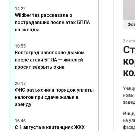
14:22
Wildberries рассказала о
Фото:
пострадавших после атак БПЛА
на склады
3 октяб
Ст
10:55
Волгоград заволокло дымом
ко
после атаки БПЛА — жителей
ко
просят закрыть окна
20:17
Учащих
ФНС разъяснила порядок уплаты
новые 
налогов при сдаче жилья в
заведе
аренду
Инциде
на ули
16:46
С 1 августа в квитанциях ЖКХ
фасада
разделят ремонт и содержание
аварий