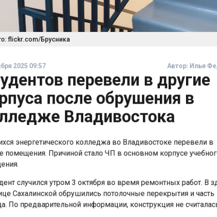
 flickr.com/Брусника
ря 2025 09:57
Автор:
Илья 
удентов перевели в другие
рпуса после обрушения в
лледже Владивостока
ся энергетического колледжа во Владивостоке перевели 
помещения. Причиной стало ЧП в основном корпусе учебн
ния.
нт случился утром 3 октября во время ремонтных работ. В
це Сахалинской обрушились потолочные перекрытия и част
. По предварительной информации, конструкция не считал
ной. Следователи возбудили уголовное дело по факту нар