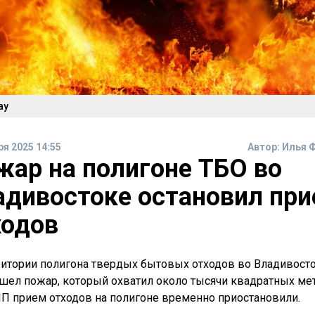
ay
ря 2025 14:55
Автор:
Илья 
жар на полигоне ТБО во
адивостоке остановил пр
ходов
ритории полигона твердых бытовых отходов во Владивост
шел пожар, который охватил около тысячи квадратных ме
ЧП прием отходов на полигоне временно приостановили.