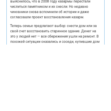
выяснилось, что в 2008 году казармы перестали
числиться памятником и их снесли. Но недавно
чиновники снова вспомнили об истории и даже
согласовали проект восстановления казарм.
Теперь семье предлагают выбор: снести дом или за
свой счет восстановить старинное здание. Денег на
это у людей нет — все сбережения ушли на ремонт. В
похожей ситуации оказались и соседи, купившие дом
в ипотеку за 8,5 миллиона. Сейчас супруги готовятся к
суду.
Ранее портал «Недвижимость и строительство»
сообщал
, что глава Калининграда Елена Дятлова
объяснила, когда начнут сносить аварийную высотку
на Московском проспекте.