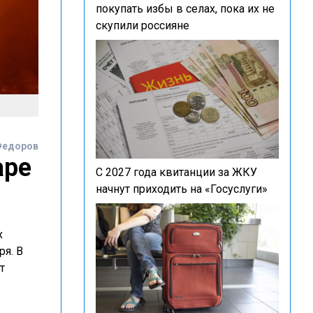
покупать избы в селах, пока их не
скупили россияне
Федоров
аре
С 2027 года квитанции за ЖКУ
начнут приходить на «Госуслуги»
х
ря. В
т