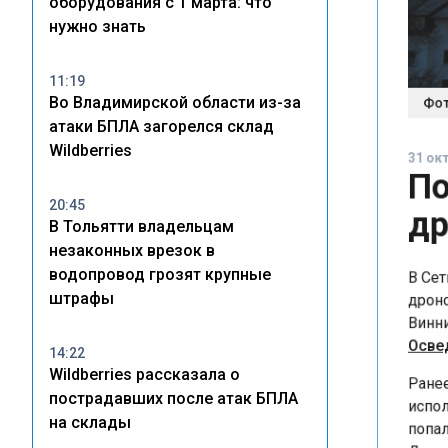
оборудования с 1 марта: что
нужно знать
11:19
Фото:
Во Владимирской области из-за
атаки БПЛА загорелся склад
31 октя
Wildberries
По
др
20:45
В Тольятти владельцам
незаконных врезок в
В Сети
водопровод грозят крупные
дронов
штрафы
Винниц
Освед
14:22
Wildberries рассказала о
Ранее 
пострадавших после атак БПЛА
исполь
на склады
попала