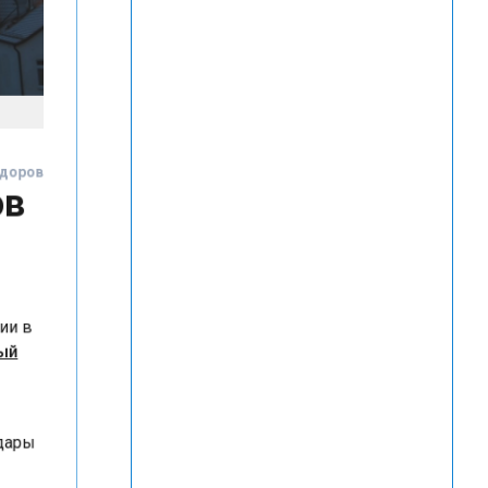
Федоров
ов
С
нции в
нный
 удары