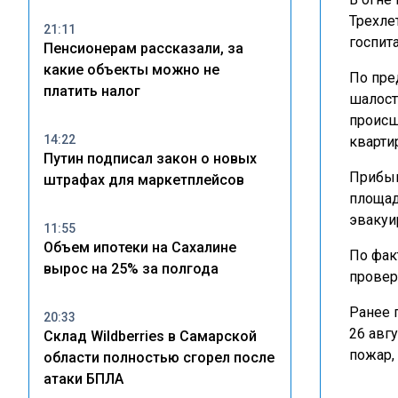
Трехле
21:11
госпит
Пенсионерам рассказали, за
какие объекты можно не
По пре
платить налог
шалост
происш
14:22
кварти
Путин подписал закон о новых
Прибыв
штрафах для маркетплейсов
площад
эвакуи
11:55
Объем ипотеки на Сахалине
По фак
вырос на 25% за полгода
провер
Ранее 
20:33
26 авг
Склад Wildberries в Самарской
пожар,
области полностью сгорел после
атаки БПЛА