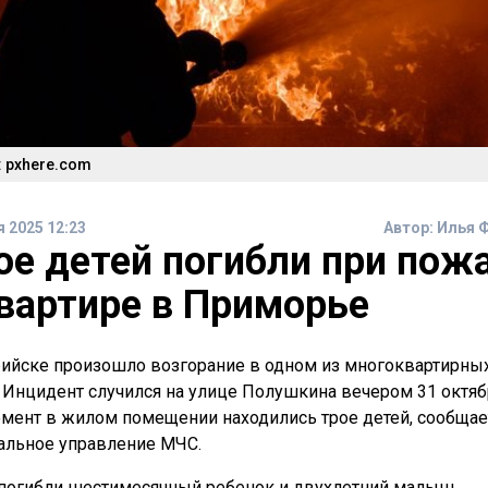
 pxhere.com
я 2025 12:23
Автор:
Илья 
ое детей погибли при пож
квартире в Приморье
рийске произошло возгорание в одном из многоквартирны
 Инцидент случился на улице Полушкина вечером 31 октяб
омент в жилом помещении находились трое детей, сообщае
альное управление МЧС.
 погибли шестимесячный ребенок и двухлетний малыш.