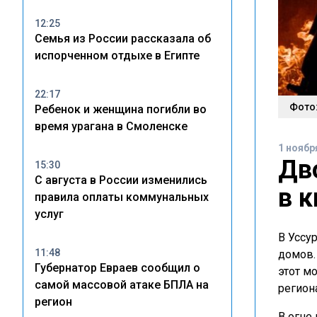
12:25
Семья из России рассказала об
испорченном отдыхе в Египте
22:17
Фото:
Ребенок и женщина погибли во
время урагана в Смоленске
1 ноябр
Дв
15:30
С августа в России изменились
в 
правила оплаты коммунальных
услуг
В Уссу
11:48
домов.
Губернатор Евраев сообщил о
этот м
самой массовой атаке БПЛА на
регион
регион
В огне