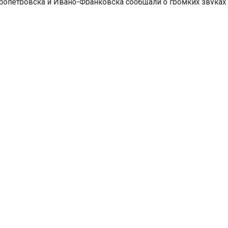
петровска и Ивано-Франковска сообщали о громких звук
в.
проводились дронами-камикадзе «Герань-2», дополнитель
зовались дальнобойные управляемые бомбы, которые на
по ключевым объектам.
портал «Недвижимость и строительство»
сообщал
, что
отник влетел в квартиру на 14-м этаже жилого дома в
горске. В результате происшествия пострадали пять челове
которых был несовершеннолетний. Четверых доставили в
цу, трое взрослых получили травмы средней тяжести.
СПИЛОТНИКИ
УКРАИНА