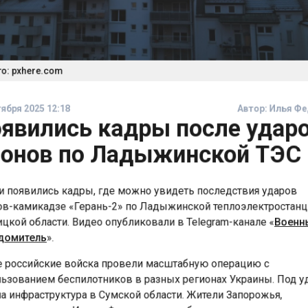
 pxhere.com
бря 2025 12:18
Автор:
Илья 
явились кадры после удар
онов по Ладыжинской ТЭ
 появились кадры, где можно увидеть последствия ударов
-камикадзе «Герань-2» по Ладыжинской теплоэлектроста
кой области. Видео опубликовали в Telegram-канале «
Вое
омитель
».
российские войска провели масштабную операцию с
зованием беспилотников в разных регионах Украины. Под
 инфраструктура в Сумской области. Жители Запорожья,