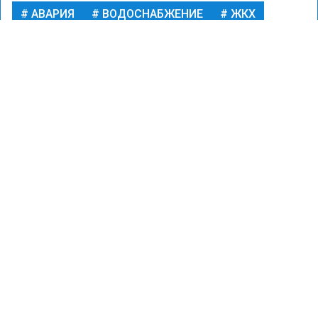
АВАРИЯ
ВОДОСНАБЖЕНИЕ
ЖКХ
ПРОИСШЕСТВИЯ
Фото: pixabay.com/pixabay
24 июня 2026 12:27
Автор:
Илья Федоров