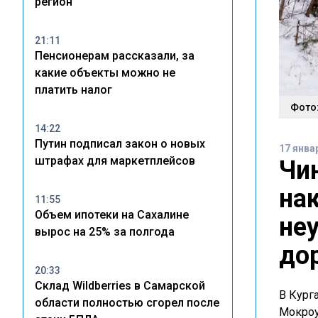
регион
21:11
Пенсионерам рассказали, за
какие объекты можно не
платить налог
Фото:
14:22
Путин подписал закон о новых
17 янва
штрафах для маркетплейсов
Чи
на
11:55
Объем ипотеки на Сахалине
не
вырос на 25% за полгода
до
20:33
Склад Wildberries в Самарской
В Кург
области полностью сгорел после
Мокроу