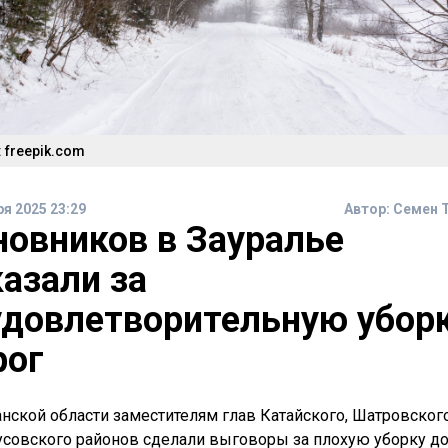
 freepik.com
ря 2025 23:29
Автор:
Семен 
новников в Зауралье
казали за
удовлетворительную убор
рог
анской области заместителям глав Катайского, Шатровског
совского районов сделали выговоры за плохую уборку до