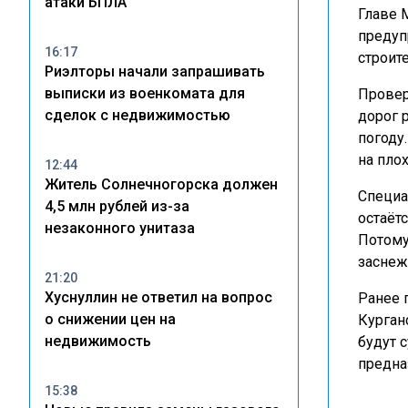
атаки БПЛА
Главе 
предуп
16:17
строит
Риэлторы начали запрашивать
выписки из военкомата для
Провер
сделок с недвижимостью
дорог 
погоду
на пло
12:44
Житель Солнечногорска должен
Специа
4,5 млн рублей из-за
остаёт
незаконного унитаза
Потому
заснеж
21:20
Хуснуллин не ответил на вопрос
Ранее 
о снижении цен на
Курган
недвижимость
будут 
предна
15:38