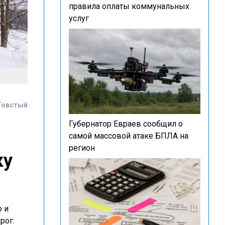
правила оплаты коммунальных
услуг
Товстый
Губернатор Евраев сообщил о
самой массовой атаке БПЛА на
регион
ку
о и
рог.