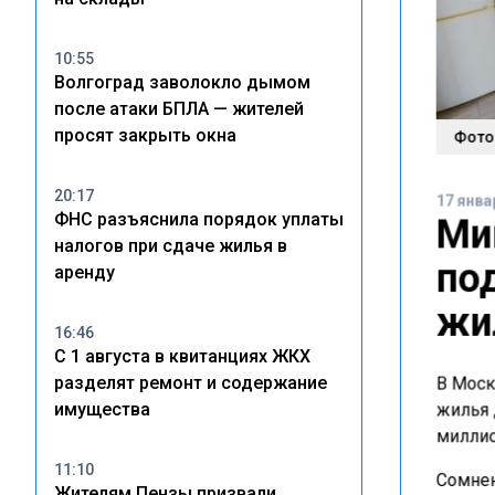
10:55
Волгоград заволокло дымом
после атаки БПЛА — жителей
просят закрыть окна
Фото:
20:17
17 янва
ФНС разъяснила порядок уплаты
Ми
налогов при сдаче жилья в
по
аренду
жи
16:46
С 1 августа в квитанциях ЖКХ
разделят ремонт и содержание
В Моск
имущества
жилья 
миллио
11:10
Сомнен
Жителям Пензы призвали