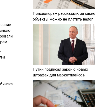
Пенсионерам рассказали, за какие
объекты можно не платить налог
тояние
зимнюю
ировали
ерам.
у
ей.
Путин подписал закон о новых
штрафах для маркетплейсов
ябинска