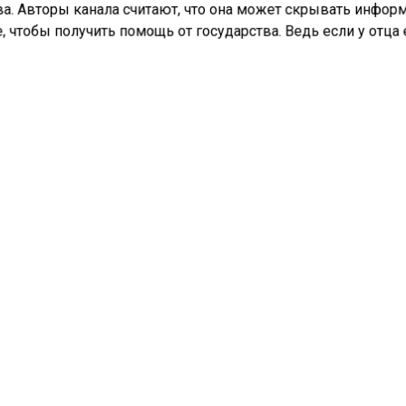
ва. Авторы канала считают, что она может скрывать инфо
, чтобы получить помощь от государства. Ведь если у отца 
енное жилье, то женщина по закону лишается права на суб
лагается, что мать специально не указала имя отца в
ельствах о рождении своих детей, и это позволило ей обой
ания программы. Юристы уверены — такие действия
ицируются как мошенничество.
портал «Недвижимость и строительство»
сообщал
, что в Б
тний мальчик погиб во время уборки на кухне: ребёнок слу
чистящее средство.
УДАРСТВЕННАЯ ПОДДЕРЖКА
КВАРТИРА
МИГРА
ШЕННИЧЕСТВО
СЕМЬЯ