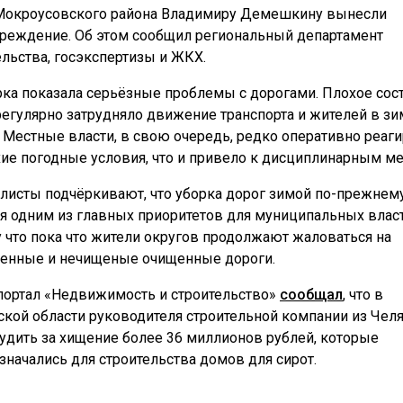
Мокроусовского района Владимиру Демешкину вынесли
реждение. Об этом сообщил региональный департамент
ельства, госэкспертизы и ЖКХ.
ка показала серьёзные проблемы с дорогами. Плохое сос
регулярно затрудняло движение транспорта и жителей в 
. Местные власти, в свою очередь, редко оперативно реаг
хие погодные условия, что и привело к дисциплинарным м
листы подчёркивают, что уборка дорог зимой по-прежнем
ся одним из главных приоритетов для муниципальных власт
 что пока что жители округов продолжают жаловаться на
енные и нечищеные очищенные дороги.
портал «Недвижимость и строительство»
сообщал
, что в
ской области руководителя строительной компании из Чел
судить за хищение более 36 миллионов рублей, которые
значались для строительства домов для сирот.