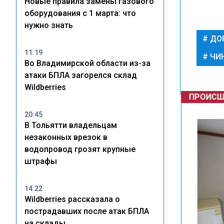
Новые правила замены газового
оборудования с 1 марта: что
нужно знать
ДО
11:19
ЧИ
Во Владимирской области из-за
атаки БПЛА загорелся склад
Wildberries
ПРОИСШ
20:45
В Тольятти владельцам
незаконных врезок в
водопровод грозят крупные
штрафы
14:22
Wildberries рассказала о
пострадавших после атак БПЛА
на склады