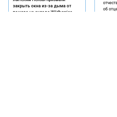
отчест
закрыть окна из-за дыма от
об отце
пожара на складе Wildberries
собств
Предпо
21:33
Глава Бугульмы Фаттахов
свидет
раскритиковал «Водоканал» за
требов
массовые отключения воды
квалиф
Ранее 
15:24
трехле
Мусор, парковки и чистая вода:
выпил 
как новый СанПиН изменит
правила жизни во дворах
11:32
Кошелев опроверг слухи об
ГОС
изменении сроков передачи
показаний счетчиков
МО