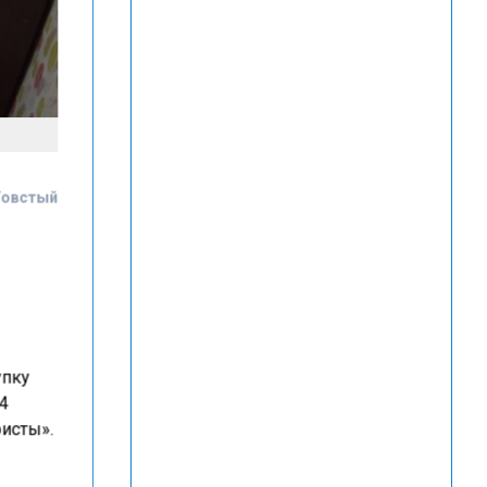
Товстый
упку
 4
ристы».