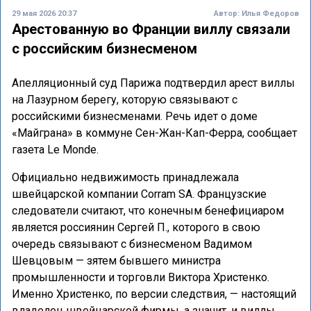
29 мая 2026 20:37
Автор:
Илья Федоров
Арестованную во Франции виллу связали
с российским бизнесменом
Апелляционный суд Парижа подтвердил арест виллы
на Лазурном берегу, которую связывают с
российскими бизнесменами. Речь идет о доме
«Майграна» в коммуне Сен-Жан-Кап-Ферра, сообщает
газета Le Monde.
Официально недвижимость принадлежала
швейцарской компании Corram SA. Французские
следователи считают, что конечным бенефициаром
является россиянин Сергей П., которого в свою
очередь связывают с бизнесменом Вадимом
Шевцовым — зятем бывшего министра
промышленности и торговли Виктора Христенко.
Именно Христенко, по версии следствия, — настоящий
владелец швейцарской фирмы, а значит, и виллы.