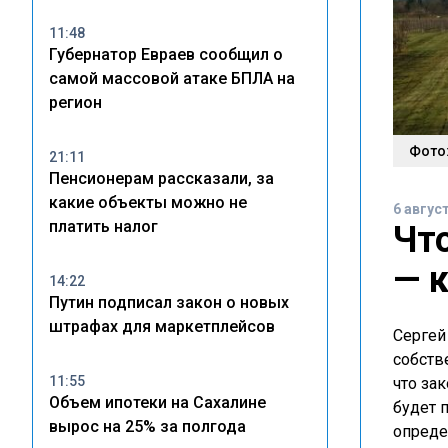
11:48
Губернатор Евраев сообщил о
самой массовой атаке БПЛА на
регион
Фото:
21:11
Пенсионерам рассказали, за
какие объекты можно не
6 авгус
платить налог
Чт
— 
14:22
Путин подписал закон о новых
штрафах для маркетплейсов
Сергей
собств
11:55
что за
Объем ипотеки на Сахалине
будет 
вырос на 25% за полгода
опреде