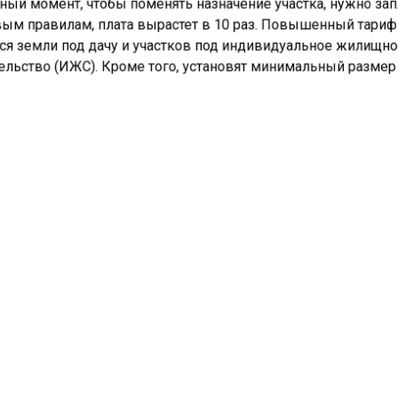
ный момент, чтобы поменять назначение участка, нужно зап
ым правилам, плата вырастет в 10 раз. Повышенный тари
ся земли под дачу и участков под индивидуальное жилищн
ельство (ИЖС). Кроме того, установят минимальный разме
.
 1 гектар сельскохозяйственных угодий стоит около 150 ты
. Если перевести землю под дачи, плата вырастет до 400 т
, а под дома (ИЖС) — до 600 тысяч рублей. По новым плана
могут увеличиться до 4 миллионов рублей для дач и до 6
нов рублей для ИЖС. Предлагается также ограничить пло
ов, чтобы избежать дробления земли и махинаций с ней.
ельхозе считают, что нынешние тарифы не соответствуют
ой цене и создают возможность обманывать. Предлагае
ки должны сделать нагрузку более равномерной и защити
ные участки от мошенничества. Эти предложения уже отп
смотрение Правительству Подмосковья.
«Недвижимость и строительство»
сообщало о том, как в