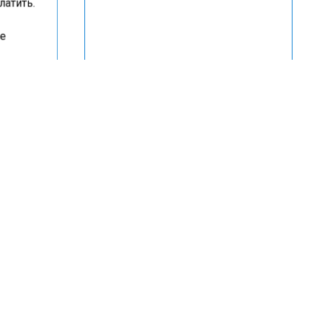
латить.
ф
ое
р
сяч
ысяч
м, эти
щадь
мые
ть
равили
 Москву