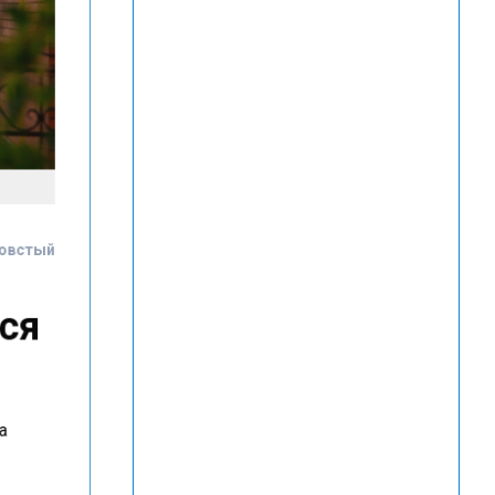
Товстый
тся
ла