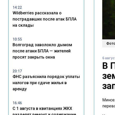
14:22
Wildberries рассказала о
пострадавших после атак БПЛА
на склады
10:55
Фото
Волгоград заволокло дымом
после атаки БПЛА — жителей
6 авгус
просят закрыть окна
В 
20:17
зе
ФНС разъяснила порядок уплаты
за
налогов при сдаче жилья в
аренду
Минсел
16:46
перево
С 1 августа в квитанциях ЖКХ
разделят ремонт и содержание