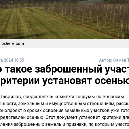
 pxhere.com
та 2024 18:55
Автор:
Семен 
о такое заброшенный учас
критерии установят осень
 Гаврилов, председатель комитета Госдумы по вопросам
енности, земельным и имущественным отношениям, расска
конопроект о сроках освоения земельных участков уже гот
представлен осенью. Этот документ установит критерии дл
ления заброшенных земель и признаки, по которым участ