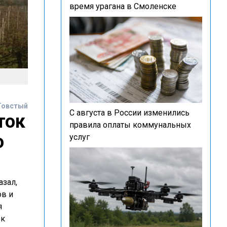
время урагана в Смоленске
Товстый
С августа в России изменились
ток
правила оплаты коммунальных
ю
услуг
зал,
ов и
я
ок