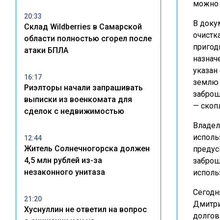
можно 
20:33
В доку
Склад Wildberries в Самарской
очистк
области полностью сгорел после
пригод
атаки БПЛА
назнач
указан
16:17
землю 
Риэлторы начали запрашивать
заброш
выписки из военкомата для
— скоп
сделок с недвижимостью
Владел
исполь
12:44
Житель Солнечногорска должен
предус
4,5 млн рублей из-за
заброш
незаконного унитаза
исполь
Сегод
21:20
Дмитри
Хуснуллин не ответил на вопрос
долгов