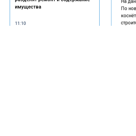
На дан
имущества
По нов
коснёт
строит
11:10
Жителям Пензы призвали
участка
закрыть окна из-за дыма от
Сейчас
пожара на складе Wildberries
рублей
рублей
21:33
суммы 
Глава Бугульмы Фаттахов
миллио
раскритиковал «Водоканал» за
участк
массовые отключения воды
В Минс
рыночн
15:24
Мусор, парковки и чистая вода:
поправ
как новый СанПиН изменит
земель
правила жизни во дворах
на рас
Ранее