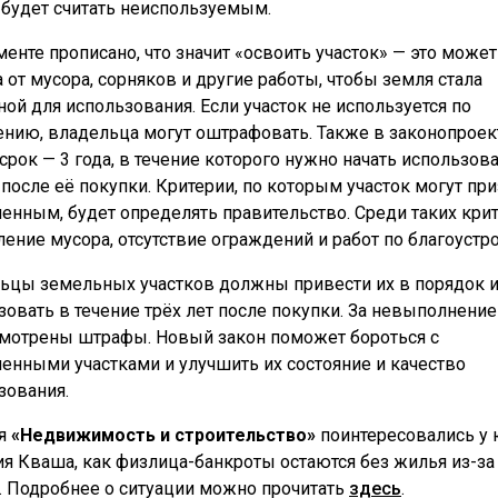
будет считать неиспользуемым.
менте прописано, что значит «освоить участок» — это може
а от мусора, сорняков и другие работы, чтобы земля стала
ной для использования. Если участок не используется по
ению, владельца могут оштрафовать. Также в законопроек
 срок — 3 года, в течение которого нужно начать использов
после её покупки. Критерии, по которым участок могут при
енным, будет определять правительство. Среди таких кри
ление мусора, отсутствие ограждений и работ по благоустро
ьцы земельных участков должны привести их в порядок и
зовать в течение трёх лет после покупки. За невыполнение
мотрены штрафы. Новый закон поможет бороться с
енными участками и улучшить их состояние и качество
зования.
ня
«Недвижимость и строительство»
поинтересовались у 
я Кваша, как физлица-банкроты остаются без жилья из-за
. Подробнее о ситуации можно прочитать
здесь
.