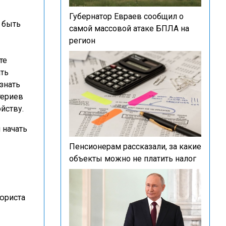
Губернатор Евраев сообщил о
т быть
самой массовой атаке БПЛА на
регион
те
ать
знать
териев
йству.
 начать
Пенсионерам рассказали, за какие
объекты можно не платить налог
юриста