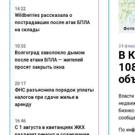
14:22
Wildberries рассказала о
пострадавших после атак БПЛА
Фото:
на склады
24 февр
10:55
В 
Волгоград заволокло дымом
после атаки БПЛА — жителей
10
просят закрыть окна
об
20:17
ФНС разъяснила порядок уплаты
Власти
налогов при сдаче жилья в
недвиж
аренду
бизнес
сообща
16:46
С 1 августа в квитанциях ЖКХ
По инф
разделят ремонт и содержание