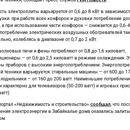
ть электроплиты варьируется от 0,6 до 8 кВт в зависимос
рузки: при работе всех конфорок и духовки потребление до
, а при использовании части конфорок — снижается до 0,6-4,
потребление электрических воздушных обогревателей та
льно, колеблясь в диапазоне от 0,7 до 2 кВт.
олновые печи и фены потребляют от 0,8 до 1,6 киловатт,
иционеры — от 0,6 до 2,5 киловатт в режиме охлаждения. Э
ы приборов с высоким энергопотреблением. Энергопотр
й техники варьируется: стиральные машины — от 600 до 1
холодильники — от 160 до 200 ватт. Наименьшее потреблени
и характерно для телевизоров (50-200 ватт) и игровых при
ватт).
портал «Недвижимость и строительство»
сообщал
, что пос
ения электроэнергии в Забайкалье дома оказались залит
ом.