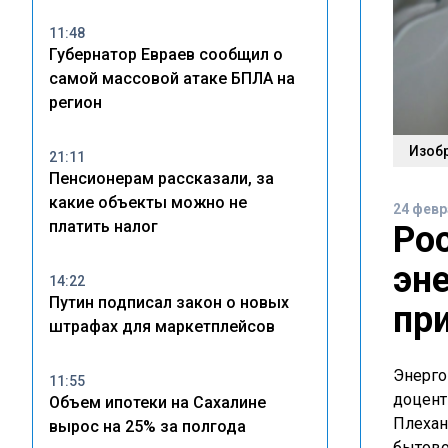
11:48
Губернатор Евраев сообщил о
самой массовой атаке БПЛА на
регион
Изоб
21:11
Пенсионерам рассказали, за
какие объекты можно не
24 февр
платить налог
Ро
эн
14:22
Путин подписал закон о новых
пр
штрафах для маркетплейсов
Энерго
11:55
доцент
Объем ипотеки на Сахалине
Плехан
вырос на 25% за полгода
бытово