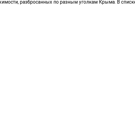
имости, разбросанных по разным уголкам Крыма. В списк
авлены объекты в таких городах, как Алушта, Керчь, Джан
 а также в поселке городского типа Массандра и в районах:
орском, Белогорском, Кировском и Сакском.
активов, выставленных на продажу, значится нефтеналивн
«Истра», спущенное на воду в 2013 году. Как объяснил спик
ента Владимир Константинов, эта сделка — элемент прог
изации, намеченной на 2025 год. Он также обратил внимание
ционализация объектов недвижимости на полуострове буд
жаться.
портал «Недвижимость и строительство»
сообщал
о том, ч
подготовлен новый перечень объектов под национализац
ДВИЖИМОСТЬ
ПРОДАЖА