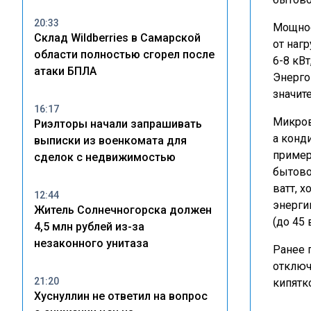
20:33
Мощнос
Склад Wildberries в Самарской
от наг
области полностью сгорел после
6-8 кВт
атаки БПЛА
Энерго
значите
16:17
Микров
Риэлторы начали запрашивать
а конд
выписки из военкомата для
пример
сделок с недвижимостью
бытово
ватт, 
12:44
энерги
Житель Солнечногорска должен
(до 45 
4,5 млн рублей из-за
незаконного унитаза
Ранее 
отключ
21:20
кипятк
Хуснуллин не ответил на вопрос