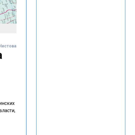
Чистова
а
инских
власти,