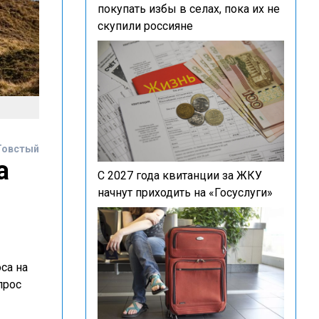
покупать избы в селах, пока их не
скупили россияне
Товстый
а
С 2027 года квитанции за ЖКУ
начнут приходить на «Госуслуги»
са на
прос