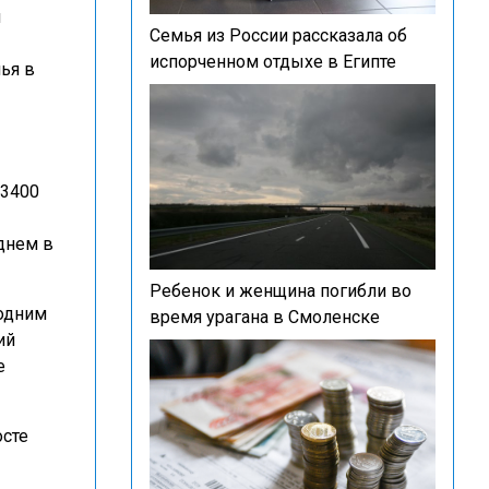
я
Семья из России рассказала об
испорченном отдыхе в Египте
ья в
 3400
днем в
Ребенок и женщина погибли во
годним
время урагана в Смоленске
ий
е
осте