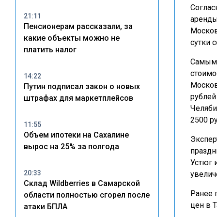
Соглас
21:11
аренды
Пенсионерам рассказали, за
Москов
какие объекты можно не
сутки 
платить налог
Самым 
стоимо
14:22
Москов
Путин подписал закон о новых
рублей
штрафах для маркетплейсов
Челяби
2500 ру
11:55
Объем ипотеки на Сахалине
Экспер
вырос на 25% за полгода
праздн
Устюг 
20:33
увелич
Склад Wildberries в Самарской
Ранее 
области полностью сгорел после
цен в 
атаки БПЛА