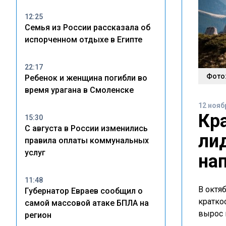
12:25
Семья из России рассказала об
испорченном отдыхе в Египте
22:17
Фото:
Ребенок и женщина погибли во
время урагана в Смоленске
12 нояб
Кр
15:30
С августа в России изменились
ли
правила оплаты коммунальных
услуг
на
11:48
В октя
Губернатор Евраев сообщил о
кратко
самой массовой атаке БПЛА на
вырос 
регион