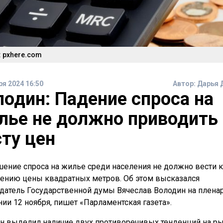
 pxhere.com
ря 2024 16:50
Автор:
Дарья 
лодин: Падение спроса на
лье не должно приводить 
сту цен
ение спроса на жилье среди населения не должно вести к
нию цены квадратных метров. Об этом высказался
датель Государственной думы Вячеслав Володин на плена
нии 12 ноября, пишет «Парламентская газета».
н выделил наличие двух противоречивых тенденций на р