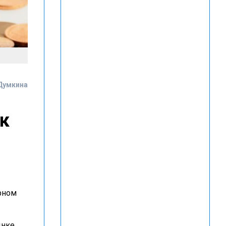
Думкина
к
рном
ынке