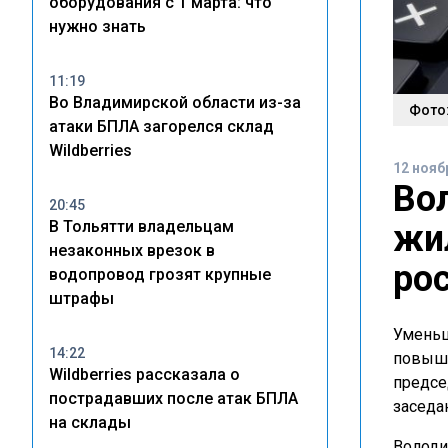
оборудования с 1 марта: что
нужно знать
11:19
Во Владимирской области из-за
Фото:
атаки БПЛА загорелся склад
Wildberries
12 нояб
Во
20:45
В Тольятти владельцам
жи
незаконных врезок в
ро
водопровод грозят крупные
штрафы
Уменьш
14:22
повыше
Wildberries рассказала о
предсе
пострадавших после атак БПЛА
заседа
на склады
Володи