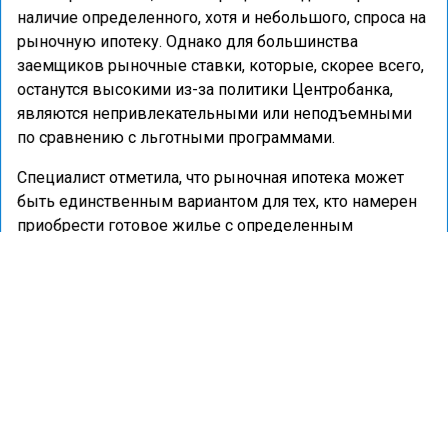
наличие определенного, хотя и небольшого, спроса на
рыночную ипотеку. Однако для большинства
заемщиков рыночные ставки, которые, скорее всего,
останутся высокими из-за политики Центробанка,
являются непривлекательными или неподъемными
по сравнению с льготными программами.
Специалист отметила, что рыночная ипотека может
быть единственным вариантом для тех, кто намерен
приобрести готовое жилье с определенным
расположением и инфраструктурой, и для кого
отсутствуют подходящие льготные программы для
вторичного рынка.
Она также упомянула, что инвесторы, готовые к риску,
могут рассматривать приобретение недвижимости с
помощью рыночной ипотеки, рассчитывая на более
быстрый рост стоимости жилья по сравнению с
затратами на обслуживание дорогого кредита.