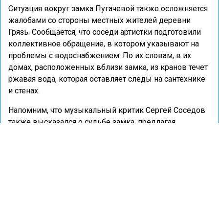
Ситуация вокруг замка Пугачевой также осложняется
жалобами со стороны местных жителей деревни
Грязь. Сообщается, что соседи артистки подготовили
коллективное обращение, в котором указывают на
проблемы с водоснабжением. По их словам, в их
домах, расположенных вблизи замка, из кранов течет
ржавая вода, которая оставляет следы на сантехнике
и стенах.
Напомним, что музыкальный критик Сергей Соседов
также высказался о судьбе замка, предлагая
передать его в государственную собственность или
вовсе снести.
Ранее портал «Недвижимость и строительство»
сообщал
, что певица Алла Пугачёва выставила свой
замок в деревне Грязь на рынок за 1 млрд рублей.