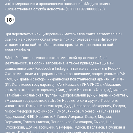
информированию и просвещению населения «Медиахолдинг
«Общественная служба новостей» (ОГРН 1187700006328).
18+
При перепечатке или цитировании материалов сайта estatemedia.ru
ссылка на источник обязательна, при использовании в Интернет-
изданиях и на сайтах обязательна прямая гиперссылка на сайт
estatemedia.ru.
*Meta Platforms признана экстремистской организацией, её
деятельность в России запрещена, а также принадлежащие ей
социальные сети Facebook и Instagram так же запрещены в России.
Экстремистские и террористические организации, запрещенные в РФ:
«АУЕ», «Правый сектор», «Украинская повстанческая армия», «ИГИЛ»
(ИГ, Исламское государство), «Аль-Каида», «УНА-УНСО», «Меджлис
крымско-татарского народа», «Свидетели Иеговы», «Азов», «Движение
Талибан», «Исламская группа», «Добровольчий рух», «Чёрный комитет»,
«Мужское государство», «Штабы Навального» и другие. Перечень
иноагентов: Галкин, Моргенштерн, Дудь, Невзоров, Макаревич, Гордон,
Мирон Фёдоров (Оксимирон), Смольянинов, Монеточка (Елизавета
Гардымова), ФБК, Навальный, Голос Америки, Дождь, Медуза,
Верзилов, Толоконникова, Понасенков, Пивоваров, Быков, Шац,
Глуховский, Долин, Троицкий, Земфира, Гудков, Варламов, Прусикин и
другие. Полный перечень лиц и организаций, находящихся под